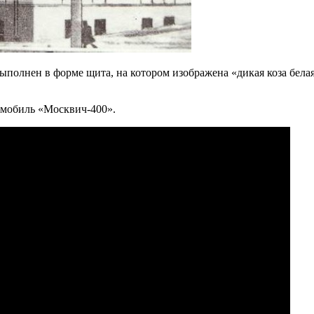
выполнен в форме щита, на котором изображена «дикая коза белая
омобиль «Москвич-400».