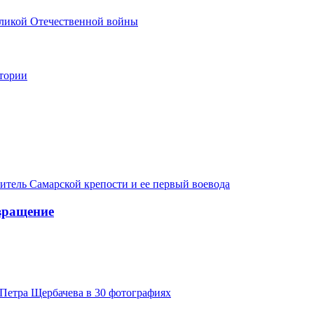
еликой Отечественной войны
стории
итель Самарской крепости и ее первый воевода
вращение
Петра Щербачева в 30 фотографиях