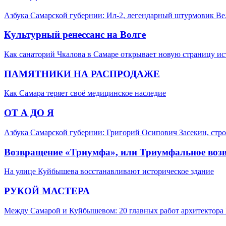
Азбука Самарской губернии: Ил-2, легендарный штурмовик В
Культурный ренессанс на Волге
Как санаторий Чкалова в Самаре открывает новую страницу и
ПАМЯТНИКИ НА РАСПРОДАЖЕ
Как Самара теряет своё медицинское наследие
ОТ А ДО Я
Азбука Самарской губернии: Григорий Осипович Засекин, стро
Возвращение «Триумфа», или Триумфальное воз
На улице Куйбышева восстанавливают историческое здание
РУКОЙ МАСТЕРА
Между Самарой и Куйбышевом: 20 главных работ архитектора 