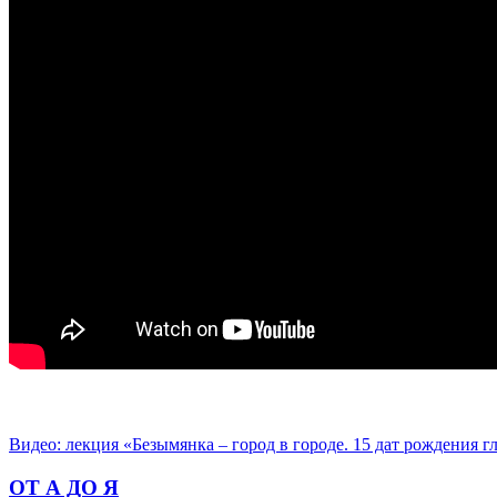
Видео: лекция «Безымянка – город в городе. 15 дат рождения 
ОТ А ДО Я