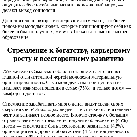
ощущать себя способными менять окружающий мир», —
делают вывод социологи.
Дополнительно авторы исследования отмечают, что более
половины молодых людей, которые позиционируют себя как
более неблагополучных, живут в Тольятти и имеют высшее
образование.
Стремление к богатству, карьерному
росту и всестороннему развитию
75% жителей Самарской области старше 35 лет считают
главной отличительной чертой молодежи материальную
ориентированность. Сама молодежь главной ценностью
называет взаимоотношения в семье (75%), и только потом —
комфорт и достаток.
Стремление зарабатывать много денег видят среди своих
сверстников 54% молодых людей — в списке отличительных
черт эта занимает первое место. Вторую строчку с большим
отрывом занимает стремление получить образование (45%),
потом — стремление быть всесторонне развитыми (43%),
ориентация на здоровый образ жизни (41%) и нацеленность
на карьеру (39%). Но по ряду важных характеристик