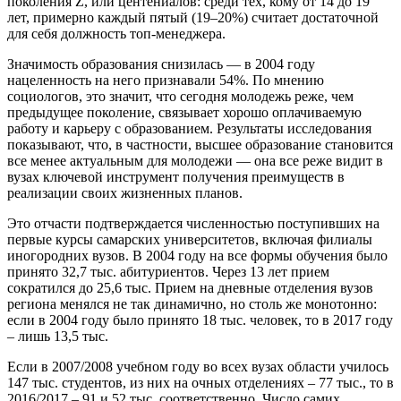
поколения Z, или центениалов: среди тех, кому от 14 до 19
лет, примерно каждый пятый (19–20%) считает достаточной
для себя должность топ-менеджера.
Значимость образования снизилась — в 2004 году
нацеленность на него признавали 54%. По мнению
социологов, это значит, что сегодня молодежь реже, чем
предыдущее поколение, связывает хорошо оплачиваемую
работу и карьеру с образованием. Результаты исследования
показывают, что, в частности, высшее образование становится
все менее актуальным для молодежи — она все реже видит в
вузах ключевой инструмент получения преимуществ в
реализации своих жизненных планов.
Это отчасти подтверждается численностью поступивших на
первые курсы самарских университетов, включая филиалы
иногородних вузов. В 2004 году на все формы обучения было
принято 32,7 тыс. абитуриентов. Через 13 лет прием
сократился до 25,6 тыс. Прием на дневные отделения вузов
региона менялся не так динамично, но столь же монотонно:
если в 2004 году было принято 18 тыс. человек, то в 2017 году
– лишь 13,5 тыс.
Если в 2007/2008 учебном году во всех вузах области училось
147 тыс. студентов, из них на очных отделениях – 77 тыс., то в
2016/2017 – 91 и 52 тыс. соответственно. Число самих