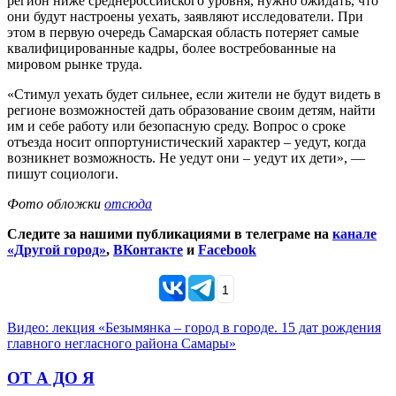
регион ниже среднероссийского уровня, нужно ожидать, что
они будут настроены уехать, заявляют исследователи. При
этом в первую очередь Самарская область потеряет самые
квалифицированные кадры, более востребованные на
мировом рынке труда.
«Стимул уехать будет сильнее, если жители не будут видеть в
регионе возможностей дать образование своим детям, найти
им и себе работу или безопасную среду. Вопрос о сроке
отъезда носит оппортунистический характер – уедут, когда
возникнет возможность. Не уедут они – уедут их дети», —
пишут социологи.
Фото обложки
отсюда
Следите за нашими публикациями в телеграме на
канале
«Другой город»
,
ВКонтакте
и
Facebook
1
Видео: лекция «Безымянка – город в городе. 15 дат рождения
главного негласного района Самары»
ОТ А ДО Я