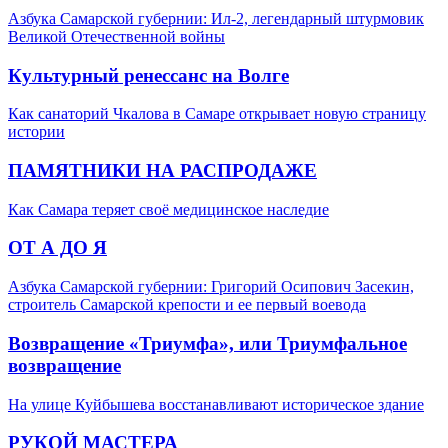
Азбука Самарской губернии: Ил-2, легендарный штурмовик
Великой Отечественной войны
Культурный ренессанс на Волге
Как санаторий Чкалова в Самаре открывает новую страницу
истории
ПАМЯТНИКИ НА РАСПРОДАЖЕ
Как Самара теряет своё медицинское наследие
ОТ А ДО Я
Азбука Самарской губернии: Григорий Осипович Засекин,
строитель Самарской крепости и ее первый воевода
Возвращение «Триумфа», или Триумфальное
возвращение
На улице Куйбышева восстанавливают историческое здание
РУКОЙ МАСТЕРА