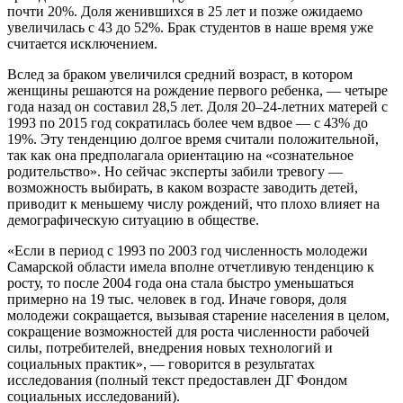
почти 20%. Доля женившихся в 25 лет и позже ожидаемо
увеличилась с 43 до 52%. Брак студентов в наше время уже
считается исключением.
Вслед за браком увеличился средний возраст, в котором
женщины решаются на рождение первого ребенка, — четыре
года назад он составил 28,5 лет. Доля 20–24-летних матерей с
1993 по 2015 год сократилась более чем вдвое — с 43% до
19%. Эту тенденцию долгое время считали положительной,
так как она предполагала ориентацию на «сознательное
родительство». Но сейчас эксперты забили тревогу —
возможность выбирать, в каком возрасте заводить детей,
приводит к меньшему числу рождений, что плохо влияет на
демографическую ситуацию в обществе.
«Если в период с 1993 по 2003 год численность молодежи
Самарской области имела вполне отчетливую тенденцию к
росту, то после 2004 года она стала быстро уменьшаться
примерно на 19 тыс. человек в год. Иначе говоря, доля
молодежи сокращается, вызывая старение населения в целом,
сокращение возможностей для роста численности рабочей
силы, потребителей, внедрения новых технологий и
социальных практик», — говорится в результатах
исследования (полный текст предоставлен ДГ Фондом
социальных исследований).