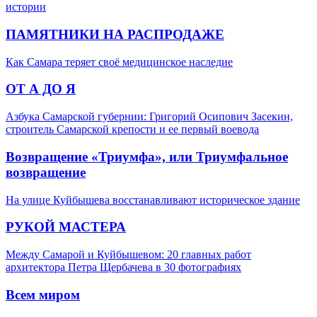
истории
ПАМЯТНИКИ НА РАСПРОДАЖЕ
Как Самара теряет своё медицинское наследие
ОТ А ДО Я
Азбука Самарской губернии: Григорий Осипович Засекин,
строитель Самарской крепости и ее первый воевода
Возвращение «Триумфа», или Триумфальное
возвращение
На улице Куйбышева восстанавливают историческое здание
РУКОЙ МАСТЕРА
Между Самарой и Куйбышевом: 20 главных работ
архитектора Петра Щербачева в 30 фотографиях
Всем миром