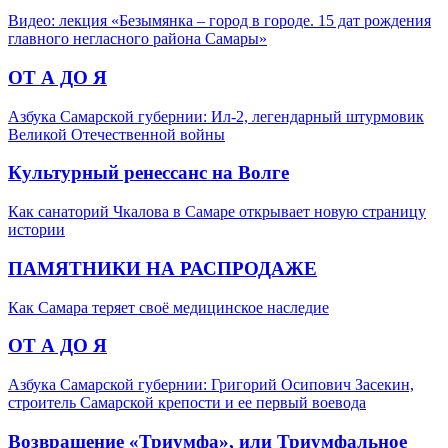
Видео: лекция «Безымянка – город в городе. 15 дат рождения
главного негласного района Самары»
ОТ А ДО Я
Азбука Самарской губернии: Ил-2, легендарный штурмовик
Великой Отечественной войны
Культурный ренессанс на Волге
Как санаторий Чкалова в Самаре открывает новую страницу
истории
ПАМЯТНИКИ НА РАСПРОДАЖЕ
Как Самара теряет своё медицинское наследие
ОТ А ДО Я
Азбука Самарской губернии: Григорий Осипович Засекин,
строитель Самарской крепости и ее первый воевода
Возвращение «Триумфа», или Триумфальное