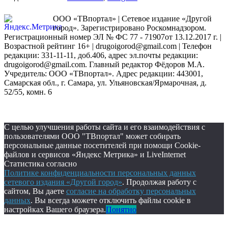
ООО «ТВпортал» | Сетевое издание «Другой
город». Зарегистрировано Роскомнадзором.
Регистрационный номер ЭЛ № ФС 77 - 71907от 13.12.2017 г. |
Возрастной рейтинг 16+ | drugoigorod@gmail.com
| Телефон
редакции: 331-11-11, доб.406, адрес эл.почты редакции:
drugoigorod@gmail.com. Главный редактор Фёдоров М.А.
Учредитель: ООО «ТВпортал». Адрес редакции: 443001,
Самарская обл., г. Самара, ул. Ульяновская/Ярмарочная, д.
52/55, комн. 6
С целью улучшения работы сайта и его взаимодействия с
пользователями ООО "ТВпортал" может собирать
персональные данные посетителей при помощи Cookie-
файлов и сервисов «Яндекс Метрика» и LiveInternet
Статистика согласно
Политике конфиденциальности персональных данных
сетевого издания «Другой город»
. Продолжая работу с
сайтом, Вы даете
согласие на обработку персональных
данных
. Вы всегда можете отключить файлы cookie в
настройках Вашего браузера.
Понятно