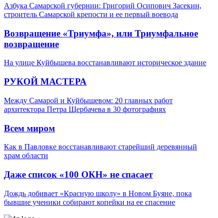
Азбука Самарской губернии: Григорий Осипович Засекин,
строитель Самарской крепости и ее первый воевода
Возвращение «Триумфа», или Триумфальное
возвращение
На улице Куйбышева восстанавливают историческое здание
РУКОЙ МАСТЕРА
Между Самарой и Куйбышевом: 20 главных работ
архитектора Петра Щербачева в 30 фотографиях
Всем миром
Как в Павловке восстанавливают старейший деревянный
храм области
Даже список «100 ОКН» не спасает
Дождь добивает «Красную школу» в Новом Буяне, пока
бывшие ученики собирают копейки на ее спасение