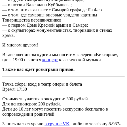
— о поэзии Валериана Куйбышева;
— о том, что связывает с Самарой графа де Ла Фер
— о том, где самарцы впервые увидели картины
Товарищества передвижников
— о первом Доме Красной армии в Самаре;
— о скульпторах-монументалистах, творивших в стенах
храма.
И многом другом!
В завершении экскурсии мы посетим галерею «Виктория»,
где в 19:00 начнется
концерт
классической музыки.
Также вас ждет розыгрыш призов.
Точка сбора: вход в театр оперы и балета
Время: 17:30
Стоимость участия в экскурсии: 300 рублей.
Для пенсионеров: 200 рублей.
Дети до 10 лет могут посетить экскурсию бесплатно в
сопровождении родителей.
Запись на экскурсию
в группе VK
, либо по телефону 8-987-