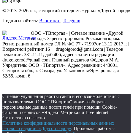
© 2013–2026 г. г., самарский интернет-журнал «Другой город»
Подписывайтесь:
Вконтакте
,
Telegram
ООО «ТВпортал» | Сетевое издание «Другой
город». Зарегистрировано Роскомнадзором.
Регистрационный номер ЭЛ № ФС 77 - 71907от 13.12.2017 г. |
Возрастной рейтинг 16+ | drugoigorod@gmail.com
| Телефон
редакции: 331-11-11, доб.406, адрес эл.почты редакции:
drugoigorod@gmail.com. Главный редактор Фёдоров М.А.
Учредитель: ООО «ТВпортал». Адрес редакции: 443001,
Самарская обл., г. Самара, ул. Ульяновская/Ярмарочная, д.
52/55, комн. 6
С целью улучшения работы сайта и его взаимодействия с
пользователями ООО "ТВпортал" может собирать
персональные данные посетителей при помощи Cookie-
файлов и сервисов «Яндекс Метрика» и LiveInternet
Статистика согласно
Политике конфиденциальности персональных данных
сетевого издания «Другой город»
. Продолжая работу с