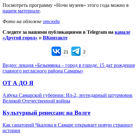
Посмотреть программу «Ночи музеев» этого года можно в
нашем материале
.
Фото на обложке
отсюда
Следите за нашими публикациями в Telegram на
канале
«Другой город»
и
ВКонтакте
21
2
Видео: лекция «Безымянка – город в городе. 15 дат рождения
главного негласного района Самары»
ОТ А ДО Я
Азбука Самарской губернии: Ил-2, легендарный штурмовик
Великой Отечественной войны
Культурный ренессанс на Волге
Как санаторий Чкалова в Самаре открывает новую страницу
истории