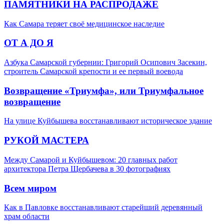
ПАМЯТНИКИ НА РАСПРОДАЖЕ
Как Самара теряет своё медицинское наследие
ОТ А ДО Я
Азбука Самарской губернии: Григорий Осипович Засекин,
строитель Самарской крепости и ее первый воевода
Возвращение «Триумфа», или Триумфальное
возвращение
На улице Куйбышева восстанавливают историческое здание
РУКОЙ МАСТЕРА
Между Самарой и Куйбышевом: 20 главных работ
архитектора Петра Щербачева в 30 фотографиях
Всем миром
Как в Павловке восстанавливают старейший деревянный
храм области