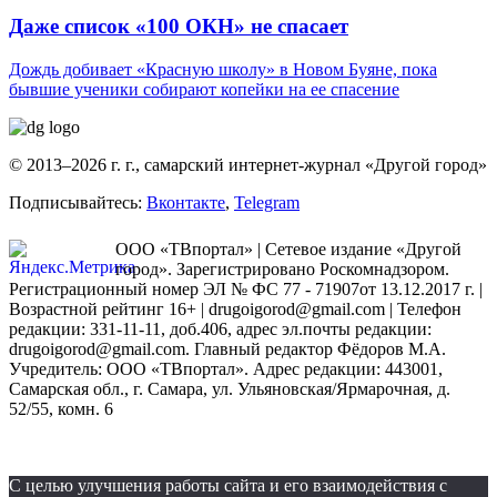
Даже список «100 ОКН» не спасает
Дождь добивает «Красную школу» в Новом Буяне, пока
бывшие ученики собирают копейки на ее спасение
© 2013–2026 г. г., самарский интернет-журнал «Другой город»
Подписывайтесь:
Вконтакте
,
Telegram
ООО «ТВпортал» | Сетевое издание «Другой
город». Зарегистрировано Роскомнадзором.
Регистрационный номер ЭЛ № ФС 77 - 71907от 13.12.2017 г. |
Возрастной рейтинг 16+ | drugoigorod@gmail.com
| Телефон
редакции: 331-11-11, доб.406, адрес эл.почты редакции:
drugoigorod@gmail.com. Главный редактор Фёдоров М.А.
Учредитель: ООО «ТВпортал». Адрес редакции: 443001,
Самарская обл., г. Самара, ул. Ульяновская/Ярмарочная, д.
52/55, комн. 6
С целью улучшения работы сайта и его взаимодействия с