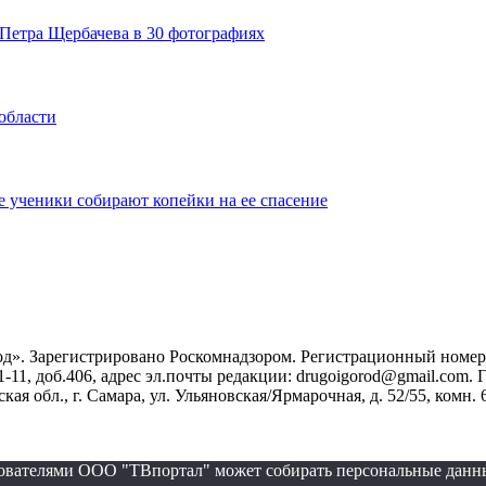
Петра Щербачева в 30 фотографиях
области
 ученики собирают копейки на ее спасение
». Зарегистрировано Роскомнадзором. Регистрационный номер ЭЛ
1-11, доб.406, адрес эл.почты редакции: drugoigorod@gmail.com
 обл., г. Самара, ул. Ульяновская/Ярмарочная, д. 52/55, комн. 
ьзователями ООО "ТВпортал" может собирать персональные данн