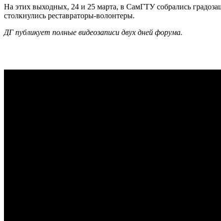
На этих выходных, 24 и 25 марта, в СамГТУ собрались градоз
столкнулись реставраторы-волонтеры.
ДГ публикует полные видеозаписи двух дней форума.