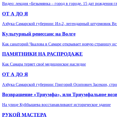
Видео: лекция «Безымянка – город в городе. 15 дат рождения 
ОТ А ДО Я
Азбука Самарской губернии: Ил-2, легендарный штурмовик В
Культурный ренессанс на Волге
Как санаторий Чкалова в Самаре открывает новую страницу и
ПАМЯТНИКИ НА РАСПРОДАЖЕ
Как Самара теряет своё медицинское наследие
ОТ А ДО Я
Азбука Самарской губернии: Григорий Осипович Засекин, стро
Возвращение «Триумфа», или Триумфальное воз
На улице Куйбышева восстанавливают историческое здание
РУКОЙ МАСТЕРА