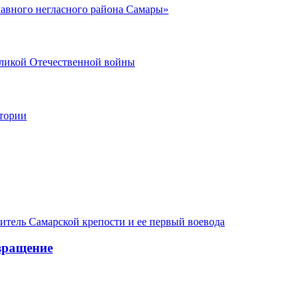
главного негласного района Самары»
еликой Отечественной войны
стории
итель Самарской крепости и ее первый воевода
вращение