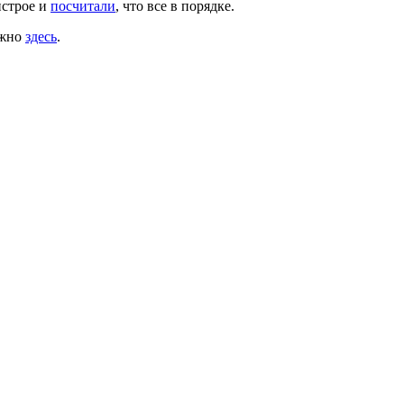
нстрое и
посчитали
, что все в порядке.
ожно
здесь
.