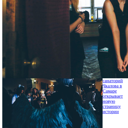
санаторий
Чкалова в
Самаре
открывает
новую
страницу
истории