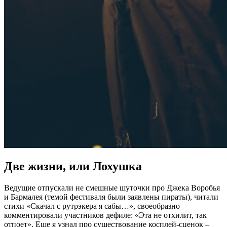
Две жизни, или Лохушка
Ведущие отпускали не смешные шуточки про Джека Воробья
и Бармалея (темой фестиваля были заявлены пираты), читали
стихи «Скачал с рутрэкера я сабы…», своеобразно
комментировали участников дефиле: «Эта не отхилит, так
отпоет». Еще я узнал про существование косплей-сценок –