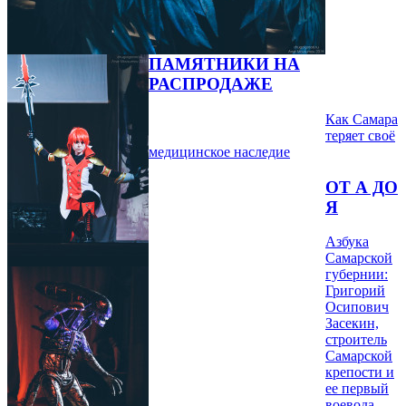
ПАМЯТНИКИ НА
РАСПРОДАЖЕ
Как Самара
теряет своё
медицинское наследие
ОТ А ДО
Я
Азбука
Самарской
губернии:
Григорий
Осипович
Засекин,
строитель
Самарской
крепости и
ее первый
воевода