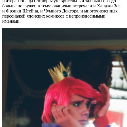
Питера Пэна да Сэйлор Мун. Зрительный зал был гораздо
больше погружен в тему: овациями встречали и Ханджи Зоэ,
и Фрэнки Штейна, и Чумного Доктора, и многочисленных
персонажей японских комиксов с непроизносимыми
именами.