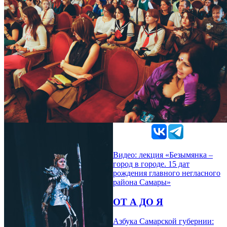
Видео: лекция «Безымянка –
город в городе. 15 дат
рождения главного негласного
района Самары»
ОТ А ДО Я
Азбука Самарской губернии: