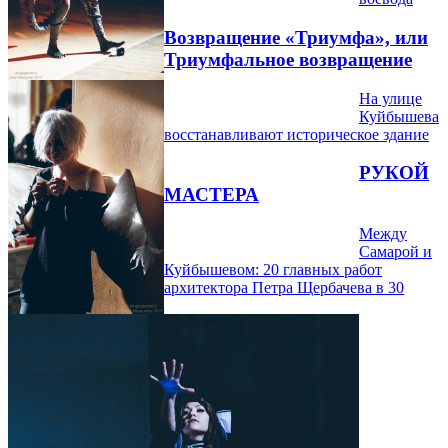
Возвращение «Триумфа», или
Триумфальное возвращение
На улице
Куйбышева
восстанавливают историческое здание
РУКОЙ
МАСТЕРА
Между
Самарой и
Куйбышевом: 20 главных работ
архитектора Петра Щербачева в 30