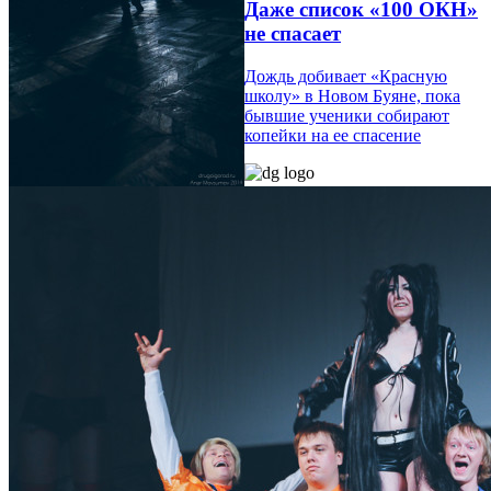
Даже список «100 ОКН»
не спасает
Дождь добивает «Красную
школу» в Новом Буяне, пока
бывшие ученики собирают
копейки на ее спасение