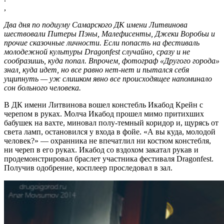
,
Два дня по подиуму Самарского ДК имени Литвинова
шествовали Питеры Пэны, Малефисенты, Джеки Воробьи и
прочие сказочные личности. Если попасть на фестиваль
молодежной культуры Dragonfest случайно, сразу и не
сообразишь, куда попал. Впрочем, фотограф «Другого города»
знал, куда идет, но все равно нет-нет и пытался себя
ущипнуть — уж слишком явно все происходящее напоминало
сон больного человека.
В ДК имени Литвинова вошел констебль Икабод Крейн с
черепом в руках. Молча Икабод прошел мимо притихших
бабушек на вахте, миновал полу-темный коридор и, щурясь от
света ламп, остановился у входа в фойе. «А вы куда, молодой
человек?» — охранника не впечатлил ни костюм констебля,
ни череп в его руках. Икабод со вздохом закатал рукав и
продемонстрировал браслет участника фестиваля Dragonfest.
Получив одобрение, косплеер проследовал в зал.