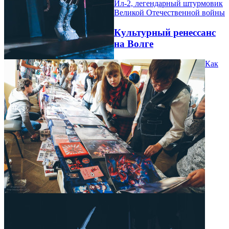
Ил-2, легендарный штурмовик
Великой Отечественной войны
Культурный ренессанс
на Волге
Как