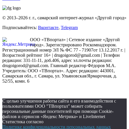
© 2013–2026 г. г., самарский интернет-журнал «Другой город»
Подписывайтесь:
Вконтакте
,
Telegram
ООО «ТВпортал» | Сетевое издание «Другой
город». Зарегистрировано Роскомнадзором.
Регистрационный номер ЭЛ № ФС 77 - 71907от 13.12.2017 г. |
Возрастной рейтинг 16+ | drugoigorod@gmail.com
| Телефон
редакции: 331-11-11, доб.406, адрес эл.почты редакции:
drugoigorod@gmail.com. Главный редактор Фёдоров М.А.
Учредитель: ООО «ТВпортал». Адрес редакции: 443001,
Самарская обл., г. Самара, ул. Ульяновская/Ярмарочная, д.
52/55, комн. 6
С целью улучшения работы сайта и его взаимодействия с
пользователями ООО "ТВпортал" может собирать
персональные данные посетителей при помощи Cookie-
файлов и сервисов «Яндекс Метрика» и LiveInternet
Статистика согласно
Политике конфиденциальности персональных данных