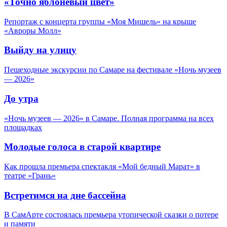
«Точно яблоневый цвет»
Репортаж с концерта группы «Моя Мишель» на крыше
«Авроры Молл»
Выйду на улицу
Пешеходные экскурсии по Самаре на фестивале «Ночь музеев
— 2026»
До утра
«Ночь музеев — 2026» в Самаре. Полная программа на всех
площадках
Молодые голоса в старой квартире
Как прошла премьера спектакля «Мой бедный Марат» в
театре «Грань»
Встретимся на дне бассейна
В СамАрте состоялась премьера утопической сказки о потере
и памяти