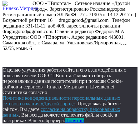
ООО «ТВпортал» | Сетевое издание «Другой
город». Зарегистрировано Роскомнадзором.
Регистрационный номер ЭЛ № ФС 77 - 71907от 13.12.2017 г. |
Возрастной рейтинг 16+ | drugoigorod@gmail.com
| Телефон
редакции: 331-11-11, доб.406, адрес эл.почты редакции:
drugoigorod@gmail.com. Главный редактор Фёдоров М.А.
Учредитель: ООО «ТВпортал». Адрес редакции: 443001,
Самарская обл., г. Самара, ул. Ульяновская/Ярмарочная, д.
52/55, комн. 6
С целью улучшения работы сайта и его взаимодействия с
пользователями ООО "ТВпортал" может собирать
персональные данные посетителей при помощи Cookie-
файлов и сервисов «Яндекс Метрика» и LiveInternet
Статистика согласно
Политике конфиденциальности персональных данных
сетевого издания «Другой город»
. Продолжая работу с
сайтом, Вы даете
согласие на обработку персональных
данных
. Вы всегда можете отключить файлы cookie в
настройках Вашего браузера.
Понятно