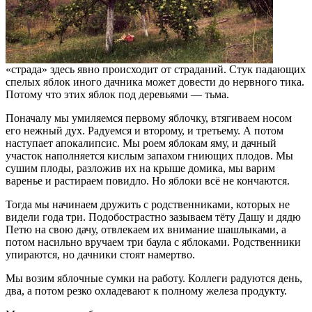
«страда» здесь явно происходит от страданий. Стук падающих
спелых яблок иного дачника может довести до нервного тика.
Потому что этих яблок под деревьями — тьма.
Поначалу мы умиляемся первому яблочку, втягиваем носом
его нежный дух. Радуемся и второму, и третьему. А потом
наступает апокалипсис. Мы роем яблокам яму, и дачный
участок наполняется кислым запахом гниющих плодов. Мы
сушим плоды, разложив их на крыше домика, мы варим
варенье и растираем повидло. Но яблоки всё не кончаются.
Тогда мы начинаем дружить с родственниками, которых не
видели года три. Подобострастно зазываем тёту Дашу и дядю
Петю на свою дачу, отвлекаем их внимание шашлыками, а
потом насильно вручаем три баула с яблоками. Родственники
упираются, но дачники стоят намертво.
Мы возим яблочные сумки на работу. Коллеги радуются день,
два, а потом резко охладевают к полному железа продукту.