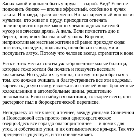
Запах какой и должен быть у пруда — сырой. Вид? Если не
подходить близко — вполне эффектный, особенно в лучах
заката. И правда, красивое место. Но на фирменный вопрос из
мультика, кто живет в пруду, приходится отвечать
нелицеприятно: кроме законных земноводных жителей —
мусор и всяческая дрянь. А жаль. Если почистить дно и
берега, получился бы славный уголок. Впрочем,
неприхотливые местные жители всё равно приходят сюда:
постоять, посидеть, подышать, полюбоваться видами и
послушать лягух. Потому что человек всегда стремится к воде.
Есть в этих местах совсем уж заброшенные малые болотца,
которые тоже хотели бы пожить и позвучать веселым
кваканьем. Но судьба их туманна, потому что разобраться в
том, кто должен очищать и благоустраивать все эти водоемы,
корчевать дикую осоку, извлекать из стоячей воды брошенные
холодильники и автомобильные шины, решительно
невозможно. Если и найдутся охотники, то скорее всего, они
растеряют пыл в бюрократической переписке.
Неподалёку от этих мест, а точнее, между улицами Солнечной
и Новосадовой есть просто таки аристократическое
озерцо.Здесь всё гораздо благопристойнее — и домик для
уток, и собственно утки, и их оптимистичное кря-кря. Так что
прецедент существует, и это обнадёживает.