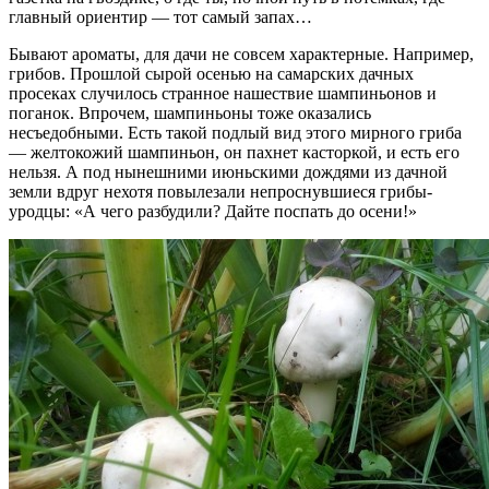
главный ориентир — тот самый запах…
Бывают ароматы, для дачи не совсем характерные. Например,
грибов. Прошлой сырой осенью на самарских дачных
просеках случилось странное нашествие шампиньонов и
поганок. Впрочем, шампиньоны тоже оказались
несъедобными. Есть такой подлый вид этого мирного гриба
— желтокожий шампиньон, он пахнет касторкой, и есть его
нельзя. А под нынешними июньскими дождями из дачной
земли вдруг нехотя повылезали непроснувшиеся грибы-
уродцы: «А чего разбудили? Дайте поспать до осени!»