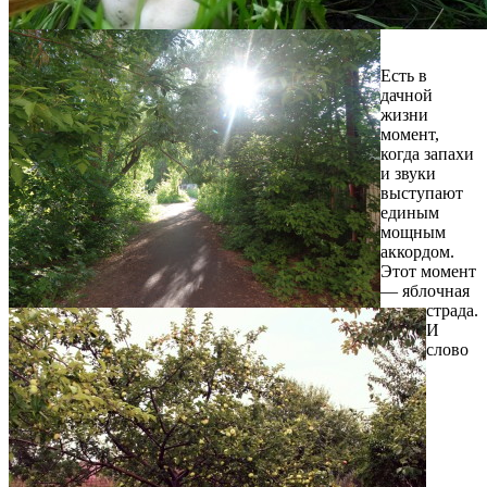
Есть в
дачной
жизни
момент,
когда запахи
и звуки
выступают
единым
мощным
аккордом.
Этот момент
— яблочная
страда.
И
слово