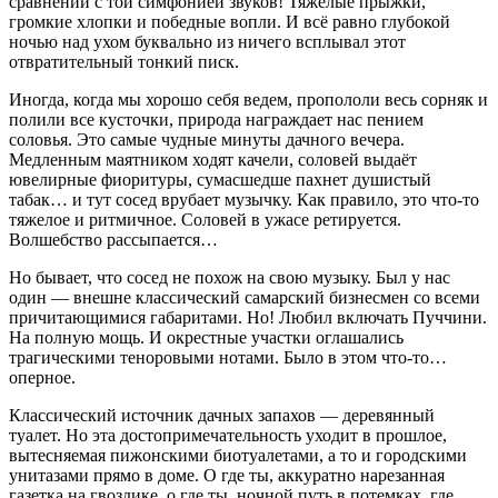
сравнении с той симфонией звуков! Тяжелые прыжки,
громкие хлопки и победные вопли. И всё равно глубокой
ночью над ухом буквально из ничего всплывал этот
отвратительный тонкий писк.
Иногда, когда мы хорошо себя ведем, пропололи весь сорняк и
полили все кусточки, природа награждает нас пением
соловья. Это самые чудные минуты дачного вечера.
Медленным маятником ходят качели, соловей выдаёт
ювелирные фиоритуры, сумасшедше пахнет душистый
табак… и тут сосед врубает музычку. Как правило, это что-то
тяжелое и ритмичное. Соловей в ужасе ретируется.
Волшебство рассыпается…
Но бывает, что сосед не похож на свою музыку. Был у нас
один — внешне классический самарский бизнесмен со всеми
причитающимися габаритами. Но! Любил включать Пуччини.
На полную мощь. И окрестные участки оглашались
трагическими теноровыми нотами. Было в этом что-то…
оперное.
Классический источник дачных запахов — деревянный
туалет. Но эта достопримечательность уходит в прошлое,
вытесняемая пижонскими биотуалетами, а то и городскими
унитазами прямо в доме. О где ты, аккуратно нарезанная
газетка на гвоздике, о где ты, ночной путь в потемках, где