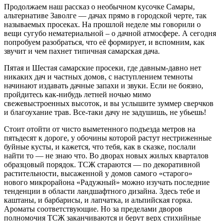
Продолжаем наш рассказ о необычном кусочке Самары,
альтернативе Заволге — дачах прямо в городской черте, так
называемых просеках. На прошлой неделе мы говорили о
вещи сугубо нематериальной – о дачной атмосфере. А сегодня
попробуем разобраться, что её формирует, и вспомним, как
звучит и чем пахнет типичная самарская дача.
Пятая и Шестая самарские просеки, где давным-давно нет
никаких дач и частных домов, с наступлением темноты
начинают издавать дачные запахи и звуки. Если не боязно,
пройдитесь как-нибудь летней ночью мимо
свежевыстроенных высоток, и вы услышите зуммер сверчков
и благоухание трав. Все-таки дачу не задушишь, не убьешь!
Стоит отойти от чисто выметенного подъезда метров на
пятьдесят к дороге, у обочины которой растут нестриженные
буйные кусты, и кажется, что тебя, как в сказке, послали
найти то — не знаю что. Во дворах новых жилых кварталов
образцовый порядок. ТСЖ стараются — по декоративной
растительности, высаженной у домов самого «старого»
нового микрорайона «Радужный» можно изучать последние
тенденции в области ландшафтного дизайна. Здесь тебе и
каштаны, и барбарисы, и лапчатка, и альпийская горка.
Ароматы соответствующие. Но за пределами дворов
полномочия ТСЖ заканчиваются и берут верх стихийные