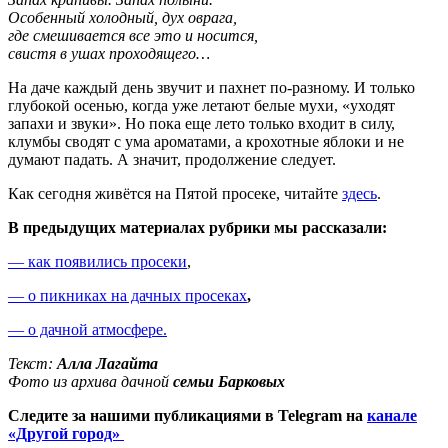
Особенный холодный, дух оврага,
где смешивается все это и носится,
свистя в ушах проходящего…
На даче каждый день звучит и пахнет по-разному. И только
глубокой осенью, когда уже летают белые мухи, «уходят
запахи и звуки». Но пока еще лето только входит в силу,
клумбы сводят с ума ароматами, а крохотные яблоки и не
думают падать. А значит, продолжение следует.
Как сегодня живётся на Пятой просеке, читайте
здесь
.
В предыдущих материалах рубрики мы рассказали:
— как появились просеки
,
— о пикниках на дачных просеках
,
— о дачной атмосфере.
Текст:
Алла Лагайта
Фото из архива дачной
семьи Барковых
Следите за нашими публикациями в Telegram на
канале
«Другой город»