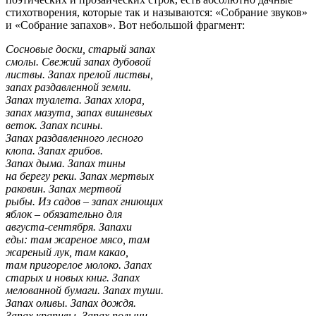
стихотворения, которые так и называются: «Собрание звуков»
и «Собрание запахов». Вот небольшой фрагмент:
Сосновые доски, старый запах
смолы. Свежий запах дубовой
листвы. Запах прелой листвы,
запах раздавленной земли.
Запах туалета. Запах хлора,
запах мазута, запах вишневых
веток. Запах псины.
Запах раздавленного лесного
клопа. Запах грибов.
Запах дыма. Запах тины
на берегу реки. Запах мертвых
раковин. Запах мертвой
рыбы. Из садов – запах гниющих
яблок – обязательно для
августа-сентября. Запахи
еды: там жареное мясо, там
жареный лук, там какао,
там пригорелое молоко. Запах
старых и новых книг. Запах
мелованной бумаги. Запах туши.
Запах оливы. Запах дождя.
Запах крапивы. Запах полыни.