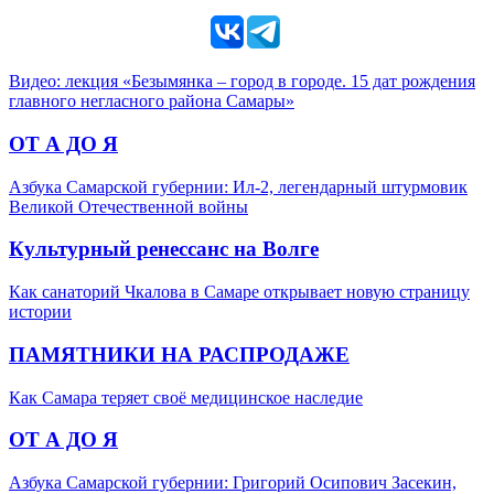
Видео: лекция «Безымянка – город в городе. 15 дат рождения
главного негласного района Самары»
ОТ А ДО Я
Азбука Самарской губернии: Ил-2, легендарный штурмовик
Великой Отечественной войны
Культурный ренессанс на Волге
Как санаторий Чкалова в Самаре открывает новую страницу
истории
ПАМЯТНИКИ НА РАСПРОДАЖЕ
Как Самара теряет своё медицинское наследие
ОТ А ДО Я
Азбука Самарской губернии: Григорий Осипович Засекин,