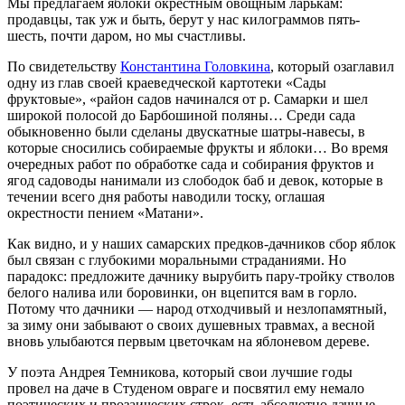
Мы предлагаем яблоки окрестным овощным ларькам:
продавцы, так уж и быть, берут у нас килограммов пять-
шесть, почти даром, но мы счастливы.
По свидетельству
Константина Головкина
, который озаглавил
одну из глав своей краеведческой картотеки «Сады
фруктовые», «район садов начинался от р. Самарки и шел
широкой полосой до Барбошиной поляны… Среди сада
обыкновенно были сделаны двускатные шатры-навесы, в
которые сносились собираемые фрукты и яблоки… Во время
очередных работ по обработке сада и собирания фруктов и
ягод садоводы нанимали из слободок баб и девок, которые в
течении всего дня работы наводили тоску, оглашая
окрестности пением «Матани».
Как видно, и у наших самарских предков-дачников сбор яблок
был связан с глубокими моральными страданиями. Но
парадокс: предложите дачнику вырубить пару-тройку стволов
белого налива или боровинки, он вцепится вам в горло.
Потому что дачники — народ отходчивый и незлопамятный,
за зиму они забывают о своих душевных травмах, а весной
вновь улыбаются первым цветочкам на яблоневом дереве.
У поэта Андрея Темникова, который свои лучшие годы
провел на даче в Студеном овраге и посвятил ему немало
поэтических и прозаических строк, есть абсолютно дачные