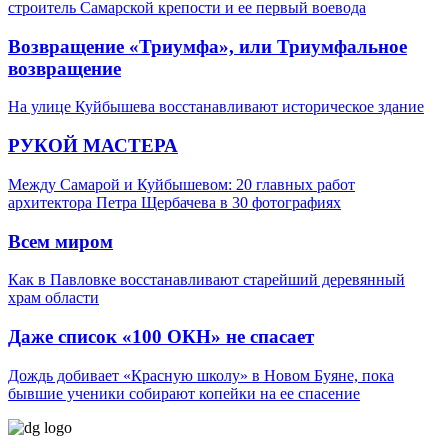
строитель Самарской крепости и ее первый воевода
Возвращение «Триумфа», или Триумфальное
возвращение
На улице Куйбышева восстанавливают историческое здание
РУКОЙ МАСТЕРА
Между Самарой и Куйбышевом: 20 главных работ
архитектора Петра Щербачева в 30 фотографиях
Всем миром
Как в Павловке восстанавливают старейший деревянный
храм области
Даже список «100 ОКН» не спасает
Дождь добивает «Красную школу» в Новом Буяне, пока
бывшие ученики собирают копейки на ее спасение