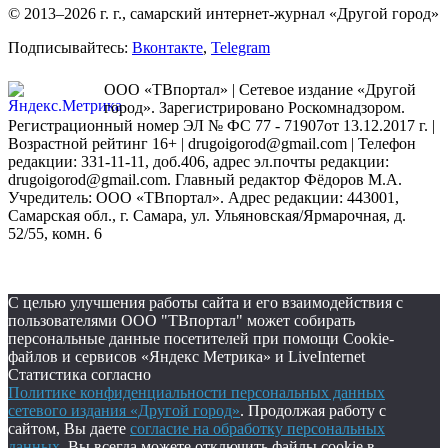
© 2013–2026 г. г., самарский интернет-журнал «Другой город»
Подписывайтесь:
Вконтакте
,
Telegram
ООО «ТВпортал» | Сетевое издание «Другой
город». Зарегистрировано Роскомнадзором.
Регистрационный номер ЭЛ № ФС 77 - 71907от 13.12.2017 г. |
Возрастной рейтинг 16+ | drugoigorod@gmail.com
| Телефон
редакции: 331-11-11, доб.406, адрес эл.почты редакции:
drugoigorod@gmail.com. Главный редактор Фёдоров М.А.
Учредитель: ООО «ТВпортал». Адрес редакции: 443001,
Самарская обл., г. Самара, ул. Ульяновская/Ярмарочная, д.
52/55, комн. 6
С целью улучшения работы сайта и его взаимодействия с
пользователями ООО "ТВпортал" может собирать
персональные данные посетителей при помощи Cookie-
файлов и сервисов «Яндекс Метрика» и LiveInternet
Статистика согласно
Политике конфиденциальности персональных данных
сетевого издания «Другой город»
. Продолжая работу с
сайтом, Вы даете
согласие на обработку персональных
данных
. Вы всегда можете отключить файлы cookie в