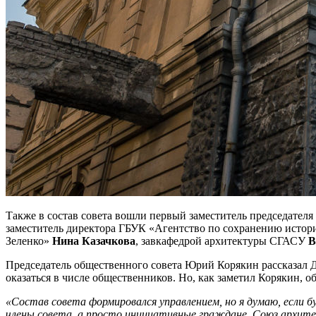
Также в состав совета вошли первый заместитель председател
заместитель директора ГБУК «Агентство по сохранению истор
Зеленко»
Нина Казачкова
, завкафедрой архитектуры СГАСУ
В
Председатель общественного совета Юрий Корякин рассказал Д
оказаться в числе общественников. Но, как заметил Корякин, 
«Состав совета формировался управлением, но я думаю, если 
члены совета, а просто инициативные граждане. Союз архит