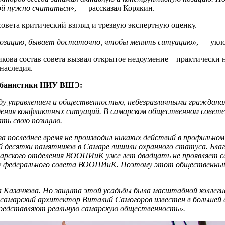
рой нужно считаться
», — рассказал Корякин.
совета критический взгляд и трезвую экспертную оценку.
 позицию, бывает достаточно, чтобы менять ситуацию»
, — укл
ова состав совета вызвал открытое недоумение – практически н
наследия.
урбанистики НИУ ВШЭ:
у управлением и общественностью, небезразличными гражданам
ждения конфликтных ситуаций. В самарском общественном совете
ать свою позицию.
последнее время не производил никаких действий в профильном 
 десятки памятников в Самаре лишили охранного статуса. Благо
рского отделения ВООПИиК уже лет двадцать не проявляет себя
и у федерального совета ВООПИиК. Поэтому этот общественный 
 Казачкова. Но защита этой усадьбы была масштабной коллеги
 самарский архитектор Виталий Самогоров известен в большей 
 представляют реальную самарскую общественность».