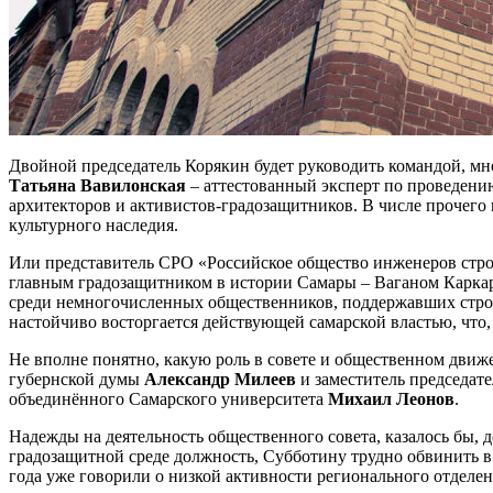
Двойной председатель Корякин будет руководить командой, мн
Татьяна Вавилонская
– аттестованный эксперт по проведени
архитекторов и активистов-градозащитников. В числе прочего
культурного наследия.
Или представитель СРО «Российское общество инженеров стро
главным градозащитником в истории Самары – Ваганом Каркарь
среди немногочисленных общественников, поддержавших строи
настойчиво восторгается действующей самарской властью, что,
Не вполне понятно, какую роль в совете и общественном движ
губернской думы
Александр Милеев
и заместитель председат
объединённого Самарского университета
Михаил Леонов
.
Надежды на деятельность общественного совета, казалось бы, 
градозащитной среде должность, Субботину трудно обвинить в
года уже говорили о низкой активности регионального отделен