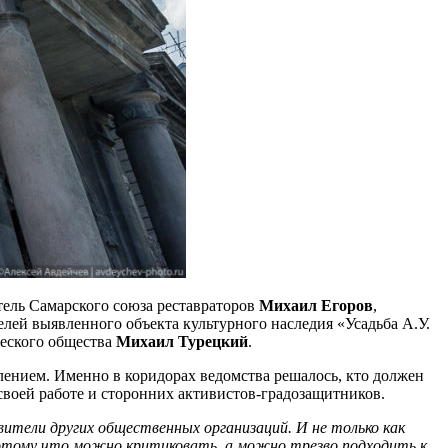
атель Самарского союза реставраторов
Михаил Егоров
,
елей выявленного объекта культурного наследия «Усадьба А.У.
ческого общества
Михаил Турецкий
.
лением. Именно в коридорах ведомства решалось, кто должен
 своей работе и сторонних активистов-градозащитников.
вители других общественных организаций. И не только как
Потому что можно критиковать, а можно трезво подходить к