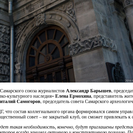
я Самарского союза журналистов
Александр Барышев
, председ
ико-культурного наследия»
Елена Ермохина
, представитель жит
италий Самогоров
, председатель совета Самарского археологи
Г, что состав коллегиального органа формировался самим управ
общественный совет – не закрытый клуб, он сможет привлекать к
будет такая необходимость, конечно, будут приглашены предста
екторов всегда занимал активную и конструктивную позицию. 