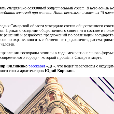
ять специально созданный общественный совет. В него вошли н
сегдатаи коллегий при власти. Лишь несколько человек из 15 ч
ледия Самарской области утвердило состав общественного совет
а. Приказ о создании общественного совета, его составе и пол
ие решений и разработка предложений по реализации государст
сов по охране, вносить собственные предложения, рассматриват
 человек.
управлении госохраны заявили в ходе межрегионального форума
овременного города», который прошёл в Самаре в марте.
ир Филипенко
рассказал
«ДГ», что ведёт переговоры с будущим
ского союза архитекторов
Юрий Корякин.