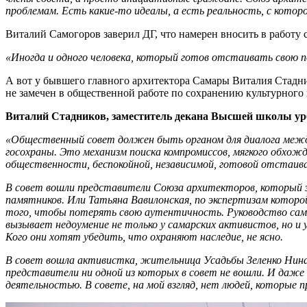
проблемам. Есть какие-то идеалы, а есть реальность, с кото
Виталий Самогоров заверил ДГ, что намерен вносить в работу 
«Иногда и одного человека, который готов отстаивать свою
А вот у бывшего главного архитектора Самары Виталия Стадник
не замечен в общественной работе по сохранению культурного 
Виталий Стадников, заместитель декана Высшей школы 
«Общественный совет должен быть органом для диалога межд
госохраны. Это механизм поиска компромиссов, мягкого обхо
общественности, беспокойной, независимой, готовой отстаив
В совет вошли представители Союза архитекторов, который за 
памятников. Или Татьяна Вавилонская, по экспертизам которой
того, чтобы потерять свою аутентичность. Руководство сама
вызывает недоумение не только у самарских активистов, но 
Кого они хотят убедить, что охраняют наследие, не ясно.
В совет вошла активистка, жительница Усадьбы Зеленко Нина
представители ни одной из которых в совет не вошли. И даже
деятельностью. В совете, на мой взгляд, нет людей, которые