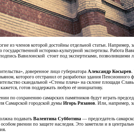
огие из членов которой достойны отдельной статьи. Например,
ю государственной историко-культурной экспертизы. Работа Вав
 подпись Вавилонской стоит под экспертизами, позволившими л
ительства», доверенное лицо губернатора
Александр Косырев
.
яном, которого отстранил от разработки здания Пенсионного фо
тельство скандальной «Стены плача» на склоне площади Славы
 кажется, готов поддержать любую её инициативу.
ении по сохранению самарских памятников будут играть председ
еля Самарской городской думы
Игорь Рязанов
. Или, например, 
должна подавать
Валентина Субботина
— председатель самарск
 особом рвении по защите наследия. Это заметили и в централ
ия.