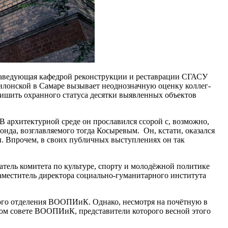
 заведующая кафедрой реконструкции и реставрации СГАСУ
илонской в Самаре вызывает неоднозначную оценку коллег-
ишить охранного статуса десятки выявленных объектов
 В архитектурной среде он прославился ссорой с, возможно,
нда, возглавляемого тогда Косыревым. Он, кстати, оказался
. Впрочем, в своих публичных выступлениях он так
атель комитета по культуре, спорту и молодёжной политике
заместитель директора социально-гуманитарного института
ого отделения ВООПИиК. Однако, несмотря на почётную в
ьном совете ВООПИиК, представители которого весной этого