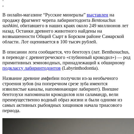
,
В онлайн-магазине “Русские минералы”
выставлен
на
продажу фрагмент черепа лабиринтодонта
Bentosuchus
sushkini
, обитавшего в наших краях около 249 миллионов лет
назад. Останки древнего животного найдены на
возвышенности Общий Сырт в Борском районе Самарской
области. Лот оценивается в 100 тысяч рублей.
В описании лота сообщается, что бентозух (лат. Benthosuchus,
в переводе с древнегреческого «глубинный крокодил») — род
примитивных земноводных, принадлежащий к обширному
подклассу лабиринтодонтов
(Labyrinthodontia).
Название древние амфибии получили из-за необычного
строения зубов (на поперечном срезе зуба имеются
извилистые каналы, напоминающие лабиринт). Внешне
бентозухи напоминали крокодилов или саламандр, вели
преимущественно водный образ жизни и были одними из
самых активных рыбоядных хищников начала триасового
периода.