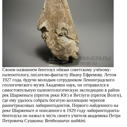
Своим названием бентозух обязан советскому учёному-
палеонтологу, писателю-фантасту Ивану Ефремову. Летом
1927 года, будучи молодым сотрудником Ленинградского
геологического музея Академии наук, он отправился в
самостоятельную палеонтологическую экспедицию в район
рек Шарженьги (приток реки Юг) и Ветлуги (приток Волги),
где ему удалось собрать богатую коллекцию черепов
раннетриасовых лабиринтодонтов. Первого найденного на
реке Шарженьге и описанного в 1929 году лабиринтодонта-
бентозуха он назвал в честь своего учителя академика Петра
Петровича Сушкина:
Benthosaurus sushkini
.