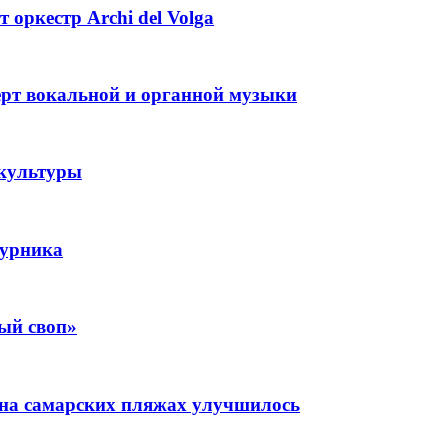
 оркестр Archi del Volga
ерт вокальной и органной музыки
 культуры
турника
ый своп»
 на самарских пляжах улучшилось