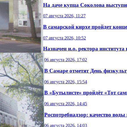
На даче купца Соколова выступит
07 августа 2026, 11:27
В самарской кирхе пройдет конц
07 августа 2026, 10:52
Назначен и.о. ректора института
06 августа 2026, 17:02
В Самаре отметят День физкуль
06 августа 2026, 15:54
В «Бутылисте» пройдёт «Тот сам
06 августа 2026, 14:45
Роспотребнадзор: качество воды
06 августа 2026, 14:03