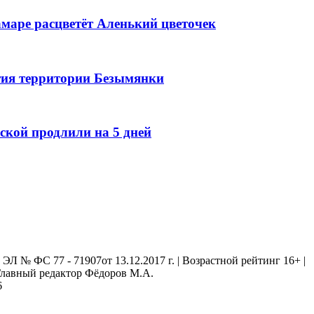
маре расцветёт Аленький цветочек
тия территории Безымянки
кой продлили на 5 дней
 № ФС 77 - 71907от 13.12.2017 г. | Возрастной рейтинг 16+ |
. Главный редактор Фёдоров М.А.
6