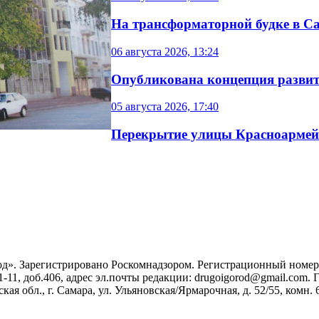
На трансформаторной будке в Са
06 августа 2026, 13:24
Опубликована концепция разви
05 августа 2026, 17:40
Перекрытие улицы Красноармейс
». Зарегистрировано Роскомнадзором. Регистрационный номер ЭЛ
1-11, доб.406, адрес эл.почты редакции: drugoigorod@gmail.com
 обл., г. Самара, ул. Ульяновская/Ярмарочная, д. 52/55, комн. 