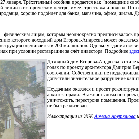
27 января. Трёхэтажный особняк продается как “помещение своб
 линии в историческом центре, имеет три этажа и подвал. Пото
родавца, хорошо подойдёт для банка, магазина, офиса, жилья. 
— физическим лицам, которым неоднократно предписывалось пр
ешению которого доходный дом Егорова-Андреева может оказаться
онструкция оценивается в 200 миллионов. Однако у здания появит
иях при условии реставрации за счёт инвестора. Подробнее
здес
Доходный дом Егорова-Андреева в стиле 
годах по проекту архитектора Дмитрия Ве
состоянии. Собственники не поддерживали
допустили значительное разрушение капит
Неудачным оказался и проект реконструкц
архитекторами. Этажность дома по проект
уничтожить, перестроив помещения. Прое
не был реализован.
Иллюстрации из ЖЖ
Армена Арутюнова
и