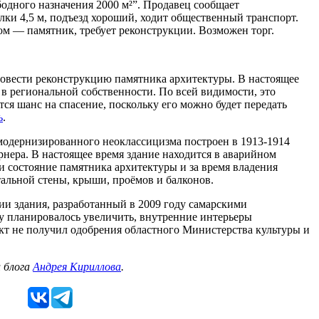
одного назначения 2000 м²”. Продавец сообщает
лки 4,5 м, подъезд хороший, ходит общественный транспорт.
Дом — памятник, требует реконструкции. Возможен торг.
овести реконструкцию памятника архитектуры. В настоящее
 в региональной собственности. По всей видимости, это
ся шанс на спасение, поскольку его можно будет передать
ь
.
модернизированного неоклассицизма построен в 1913-1914
рнера. В настоящее время здание находится в аварийном
 состояние памятника архитектуры и за время владения
альной стены, крыши, проёмов и балконов.
ии здания, разработанный в 2009 году самарскими
у планировалось увеличить, внутренние интерьеры
кт не получил одобрения областного Министерства культуры и
 блога
Андрея Кириллова
.