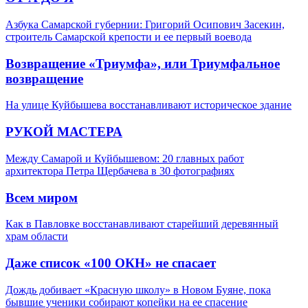
Азбука Самарской губернии: Григорий Осипович Засекин,
строитель Самарской крепости и ее первый воевода
Возвращение «Триумфа», или Триумфальное
возвращение
На улице Куйбышева восстанавливают историческое здание
РУКОЙ МАСТЕРА
Между Самарой и Куйбышевом: 20 главных работ
архитектора Петра Щербачева в 30 фотографиях
Всем миром
Как в Павловке восстанавливают старейший деревянный
храм области
Даже список «100 ОКН» не спасает
Дождь добивает «Красную школу» в Новом Буяне, пока
бывшие ученики собирают копейки на ее спасение