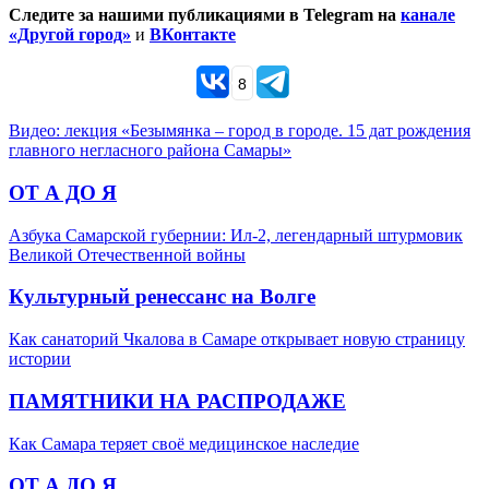
Следите за нашими публикациями в Telegram на
канале
«Другой город»
и
ВКонтакте
8
Видео: лекция «Безымянка – город в городе. 15 дат рождения
главного негласного района Самары»
ОТ А ДО Я
Азбука Самарской губернии: Ил-2, легендарный штурмовик
Великой Отечественной войны
Культурный ренессанс на Волге
Как санаторий Чкалова в Самаре открывает новую страницу
истории
ПАМЯТНИКИ НА РАСПРОДАЖЕ
Как Самара теряет своё медицинское наследие
ОТ А ДО Я