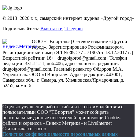
© 2013–2026 г. г., самарский интернет-журнал «Другой город»
Подписывайтесь:
Вконтакте
,
Telegram
ООО «ТВпортал» | Сетевое издание «Другой
город». Зарегистрировано Роскомнадзором.
Регистрационный номер ЭЛ № ФС 77 - 71907от 13.12.2017 г. |
Возрастной рейтинг 16+ | drugoigorod@gmail.com
| Телефон
редакции: 331-11-11, доб.406, адрес эл.почты редакции:
drugoigorod@gmail.com. Главный редактор Фёдоров М.А.
Учредитель: ООО «ТВпортал». Адрес редакции: 443001,
Самарская обл., г. Самара, ул. Ульяновская/Ярмарочная, д.
52/55, комн. 6
С целью улучшения работы сайта и его взаимодействия с
пользователями ООО "ТВпортал" может собирать
персональные данные посетителей при помощи Cookie-
файлов и сервисов «Яндекс Метрика» и LiveInternet
Статистика согласно
Политике конфиденциальности персональных данных