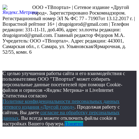
ООО «ТВпортал» | Сетевое издание «Другой
город». Зарегистрировано Роскомнадзором.
Регистрационный номер ЭЛ № ФС 77 - 71907от 13.12.2017 г. |
Возрастной рейтинг 16+ | drugoigorod@gmail.com
| Телефон
редакции: 331-11-11, доб.406, адрес эл.почты редакции:
drugoigorod@gmail.com. Главный редактор Фёдоров М.А.
Учредитель: ООО «ТВпортал». Адрес редакции: 443001,
Самарская обл., г. Самара, ул. Ульяновская/Ярмарочная, д.
52/55, комн. 6
С целью улучшения работы сайта и его взаимодействия с
пользователями ООО "ТВпортал" может собирать
персональные данные посетителей при помощи Cookie-
файлов и сервисов «Яндекс Метрика» и LiveInternet
Статистика согласно
Политике конфиденциальности персональных данных
сетевого издания «Другой город»
. Продолжая работу с
сайтом, Вы даете
согласие на обработку персональных
данных
. Вы всегда можете отключить файлы cookie в
настройках Вашего браузера.
Понятно