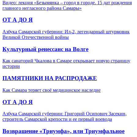
Видео: лекция «Безымянка – город в городе. 15 дат рождения
главного негласного района Самары»
ОТ А ДО Я
Азбука Самарской губернии: Ил-2, легендарный штурмовик
Великой Отечественной войны
Культурный ренессанс на Волге
Как санаторий Чкалова в Самаре открывает новую страницу
истории
ПАМЯТНИКИ НА РАСПРОДАЖЕ
Как Самара теряет своё медицинское наследие
ОТ А ДО Я
Азбука Самарской губернии: Григорий Осипович Засекин,
строитель Самарской крепости и ее первый воевода
Возвращение «Триумфа», или Триумфальное