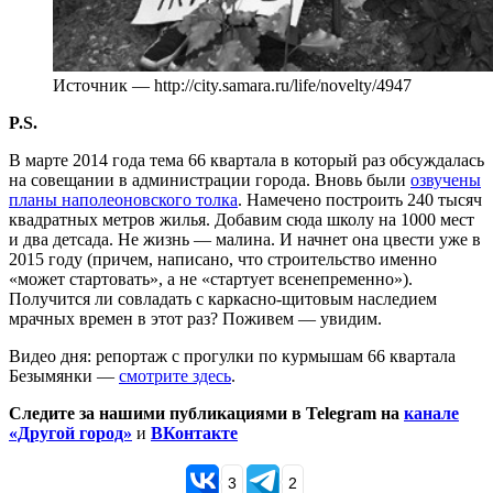
Источник — http://city.samara.ru/life/novelty/4947
P.S.
В марте 2014 года тема 66 квартала в который раз обсуждалась
на совещании в администрации города. Вновь были
озвучены
планы наполеоновского толка
. Намечено построить 240 тысяч
квадратных метров жилья. Добавим сюда школу на 1000 мест
и два детсада. Не жизнь — малина. И начнет она цвести уже в
2015 году (причем, написано, что строительство именно
«может стартовать», а не «стартует всенепременно»).
Получится ли совладать с каркасно-щитовым наследием
мрачных времен в этот раз? Поживем — увидим.
Видео дня: репортаж с прогулки по курмышам 66 квартала
Безымянки —
смотрите здесь
.
Следите за нашими публикациями в Telegram на
канале
«Другой город»
и
ВКонтакте
3
2