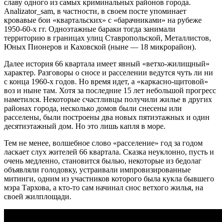
славу одного из самых криминальных районов города.
Analizator_sam, в частности, в своем посте упоминает
кровавые бои «квартальских» с «барачниками» на рубеже
1950-60-х гг. Одноэтажные бараки тогда занимали
территорию в границах улиц Ставропольской, Металлистов,
Юных Пионеров и Каховской (ныне — 18 микрорайон).
Далее история 66 квартала имеет явный «ветхо-жилищный»
характер. Разговоры о сносе и расселении ведутся чуть ли ни
с конца 1960-х годов. Но время идет, а «каркасно-щитовой»
воз и ныне там. Хотя за последние 15 лет небольшой прогресс
наметился. Некоторые счастливцы получили жилье в других
районах города, несколько домов были снесены или
расселены, были построены два новых пятиэтажных и один
десятиэтажный дом. Но это лишь капля в море.
Тем не менее, волшебное слово «расселение» год за годом
ласкает слух жителей 66 квартала. Сказка неуклонно, пусть и
очень медленно, становится былью, некоторые из бедолаг
объявляли голодовку, устраивали импровизированные
митинги, одним из участников которого была кукла бывшего
мэра Тархова, а кто-то сам начинал снос ветхого жилья, на
своей жилплощади.