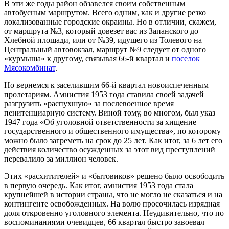
В эти же годы район обзавелся своим собственным
автобусным маршрутом. Всего одним, как и другие резко
локализованные городские окраины. Но в отличии, скажем,
от маршрута №3, который довезет вас из Запанского до
Хлебной площади, или от №39, идущего из Толевого на
Центральный автовокзал, маршрут №9 следует от одного
«курмыша» к другому, связывая 66-й квартал и
поселок
Мясокомбинат
.
Но вернемся к заселившим 66-й квартал новоиспеченным
пролетариям. Амнистия 1953 года ставила своей задачей
разгрузить «распухшую» за послевоенное время
пенитенциарную систему. Виной тому, во многом, был указ
1947 года «Об уголовной ответственности за хищение
государственного и общественного имущества», по которому
можно было загреметь на срок до 25 лет. Как итог, за 6 лет его
действия количество осужденных за этот вид преступлений
перевалило за миллион человек.
Этих «расхитителей» и «бытовиков» решено было освободить
в первую очередь. Как итог, амнистия 1953 года стала
крупнейшей в истории страны, что не могло не сказаться и на
контингенте освобожденных. На волю просочилась изрядная
доля откровенно уголовного элемента. Неудивительно, что по
воспоминаниями очевидцев, 66 квартал быстро завоевал