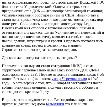
начал осуществляться проект по строительству Волжской ГЭС
близ поселка Управленческий. Одним из первых его
предприятий стал ДОК — деревообрабатывающий комбинат,
укомплектованный оборудованием из США. Именно там и
стали делать дома «под ключ», которые мы можем до сих пор
лицезреть. Собирались они сродни конструктору Lego.
Имелся комплект столбов с технологическими пазами и
отверстиями для каркаса, щиты (усиленные для перекрытий и
насыпные для внешних стен), комплекты скоб, гвоздей,
пакли, дранки, штукатурки и краски. Отдельно поставлялись
комплекты крыш, веранд и лестничных маршей.
Строительство такого дома занимало неделю.
Для кого же и когда начали строить эти дома?
Первыми их жильцами стали сотрудники НКВД, а сама
территория первоначально называлась поселок ДОС (Дома
офицерского состава). Первые из домов появились вдоль 8-ой
линии Безымянки (нынешняя
улица Черемшанская
) в 1940
году. То есть версия о том, что 66 квартал застраивался после
войны пленными немцами, получает весомую пробоину в
своем, доселе крепком борту.
Впрочем, это и неудивительно. Все подобные каркасно-
щитовые (засыпные) дома
Безымянки
так или иначе