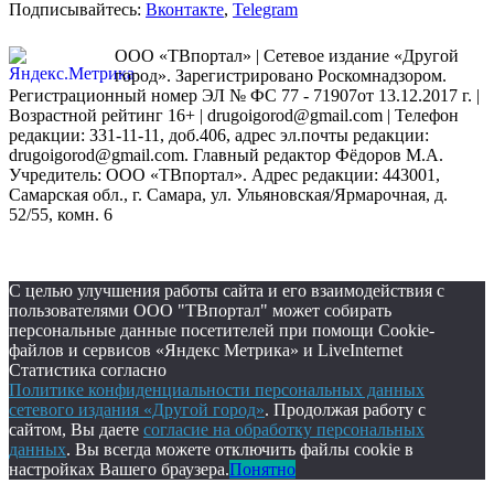
Подписывайтесь:
Вконтакте
,
Telegram
ООО «ТВпортал» | Сетевое издание «Другой
город». Зарегистрировано Роскомнадзором.
Регистрационный номер ЭЛ № ФС 77 - 71907от 13.12.2017 г. |
Возрастной рейтинг 16+ | drugoigorod@gmail.com
| Телефон
редакции: 331-11-11, доб.406, адрес эл.почты редакции:
drugoigorod@gmail.com. Главный редактор Фёдоров М.А.
Учредитель: ООО «ТВпортал». Адрес редакции: 443001,
Самарская обл., г. Самара, ул. Ульяновская/Ярмарочная, д.
52/55, комн. 6
С целью улучшения работы сайта и его взаимодействия с
пользователями ООО "ТВпортал" может собирать
персональные данные посетителей при помощи Cookie-
файлов и сервисов «Яндекс Метрика» и LiveInternet
Статистика согласно
Политике конфиденциальности персональных данных
сетевого издания «Другой город»
. Продолжая работу с
сайтом, Вы даете
согласие на обработку персональных
данных
. Вы всегда можете отключить файлы cookie в
настройках Вашего браузера.
Понятно