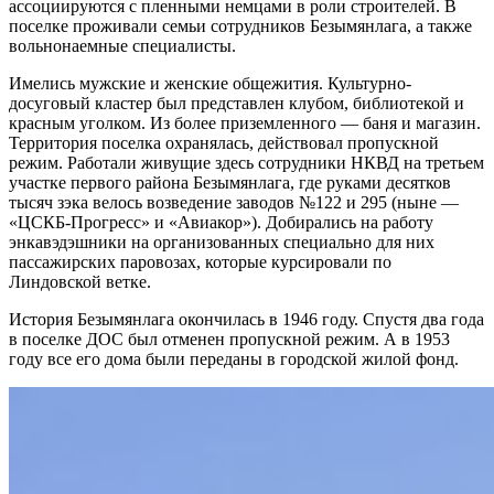
ассоциируются с пленными немцами в роли строителей. В
поселке проживали семьи сотрудников Безымянлага, а также
вольнонаемные специалисты.
Имелись мужские и женские общежития. Культурно-
досуговый кластер был представлен клубом, библиотекой и
красным уголком. Из более приземленного — баня и магазин.
Территория поселка охранялась, действовал пропускной
режим. Работали живущие здесь сотрудники НКВД на третьем
участке первого района Безымянлага, где руками десятков
тысяч зэка велось возведение заводов №122 и 295 (ныне —
«ЦСКБ-Прогресс» и «Авиакор»). Добирались на работу
энкавэдэшники на организованных специально для них
пассажирских паровозах, которые курсировали по
Линдовской ветке.
История Безымянлага окончилась в 1946 году. Спустя два года
в поселке ДОС был отменен пропускной режим. А в 1953
году все его дома были переданы в городской жилой фонд.