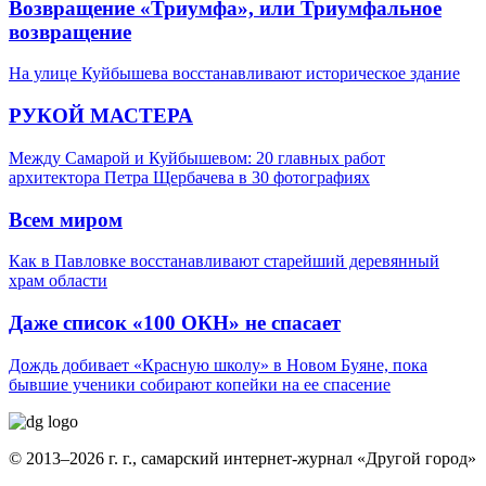
Возвращение «Триумфа», или Триумфальное
возвращение
На улице Куйбышева восстанавливают историческое здание
РУКОЙ МАСТЕРА
Между Самарой и Куйбышевом: 20 главных работ
архитектора Петра Щербачева в 30 фотографиях
Всем миром
Как в Павловке восстанавливают старейший деревянный
храм области
Даже список «100 ОКН» не спасает
Дождь добивает «Красную школу» в Новом Буяне, пока
бывшие ученики собирают копейки на ее спасение
© 2013–2026 г. г., самарский интернет-журнал «Другой город»