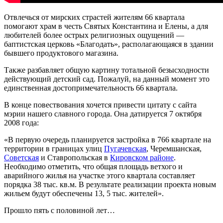
Отвлечься от мирских страстей жителям 66 квартала
помогают храм в честь Святых Константина и Елены, а для
любителей более острых религиозных ощущений —
баптистская церковь «Благодать», располагающаяся в здании
бывшего продуктового магазина.
Также разбавляет общую картину тотальной безысходности
действующий детский сад. Пожалуй, на данный момент это
единственная достопримечательность 66 квартала.
В конце повествования хочется привести цитату с сайта
мэрии нашего славного города. Она датируется 7 октября
2008 года:
«В первую очередь планируется застройка в 766 квартале на
территории в границах улиц
Пугачевская
, Черемшанская,
Советская
и Ставропольская в
Кировском районе
.
Необходимо отметить, что общая площадь ветхого и
аварийного жилья на участке этого квартала составляет
порядка 38 тыс. кв.м. В результате реализации проекта новым
жильем будут обеспечены 13, 5 тыс. жителей».
Прошло пять с половиной лет…