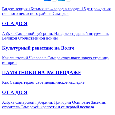
Видео: лекция «Безымянка – город в городе. 15 дат рождения
главного негласного района Самары»
ОТ А ДО Я
Азбука Самарской губернии: Ил-2, легендарный штурмовик
Великой Отечественной войны
Культурный ренессанс на Волге
Как санаторий Чкалова в Самаре открывает новую страницу
истории
ПАМЯТНИКИ НА РАСПРОДАЖЕ
Как Самара теряет своё медицинское наследие
ОТ А ДО Я
Азбука Самарской губернии: Григорий Осипович Засекин,
строитель Самарской крепости и ее первый воевода