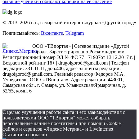
бывшие ученики собирают копейки на ее спасение
© 2013–2026 г. г., самарский интернет-журнал «Другой город»
Подписывайтесь:
Вконтакте
,
Telegram
ООО «ТВпортал» | Сетевое издание «Другой
город». Зарегистрировано Роскомнадзором.
Регистрационный номер ЭЛ № ФС 77 - 71907от 13.12.2017 г. |
Возрастной рейтинг 16+ | drugoigorod@gmail.com
| Телефон
редакции: 331-11-11, доб.406, адрес эл.почты редакции:
drugoigorod@gmail.com. Главный редактор Фёдоров М.А.
Учредитель: ООО «ТВпортал». Адрес редакции: 443001,
Самарская обл., г. Самара, ул. Ульяновская/Ярмарочная, д.
52/55, комн. 6
С целью улучшения работы сайта и его взаимодействия с
пользователями ООО "ТВпортал" может собирать
персональные данные посетителей при помощи Cookie-
файлов и сервисов «Яндекс Метрика» и LiveInternet
Статистика согласно