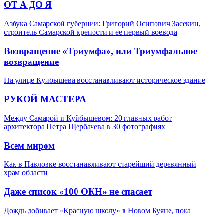
ОТ А ДО Я
Азбука Самарской губернии: Григорий Осипович Засекин,
строитель Самарской крепости и ее первый воевода
Возвращение «Триумфа», или Триумфальное
возвращение
На улице Куйбышева восстанавливают историческое здание
РУКОЙ МАСТЕРА
Между Самарой и Куйбышевом: 20 главных работ
архитектора Петра Щербачева в 30 фотографиях
Всем миром
Как в Павловке восстанавливают старейший деревянный
храм области
Даже список «100 ОКН» не спасает
Дождь добивает «Красную школу» в Новом Буяне, пока