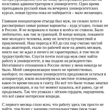
полставки администратором в университете. Одно время
преподавала русский язык на вечерних университетских
курсах, новая группа пока не набирается – мало желающих.
Главным инициатором отъезда был муж, он сильно хотел и
рассматривал самые разные варианты – куда угодно, только не
в России. Я не возражала и палки в колёса не ставила. Было
любопытно, как там за границей. В конце концов, покажите
мне молодого человека, кому не хочется путешествий и
приключений. Наш переезд в НЗ до сих пор считаю чистой
воды авантюрой, ехали по рабочей визе на девять месяцев,
никто нас не ждал и ничего не гарантировал, в том числе
трудоустройство. Спустя почти полгода муж смог найти
работу в университете, и мы подали на резидентство.
Негативного отношения к России лично у меня никогда не
было. Моей самореализации никто не препятствовал,
наоборот, по окончании университета предложили остаться в
аспирантуре, взяли волонтёром на местное телевидение,
какое-то время писала в газету. Но всё это были только зачатки
самореализации, и на тот момент казалось, всё равно, где её
продолжать. Так что уезжала с лёгким сердцем, ощущением,
что всё самое интересное впереди.
С первого месяца стало ясно, что работу здесь так просто не
найти, тем более с нашими специальностями (муж тоже