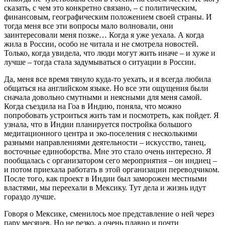
сказать, с чем это конкретно связано, – с политическим,
финансовым, географическим положением своей страны. И
тогда меня все эти вопросы мало волновали, они
заинтересовали меня позже… Когда я уже уехала. А когда
жила в России, особо не читала и не смотрела новостей.
Только, когда увидела, что люди могут жить иначе – и хуже и
лучше – тогда стала задумываться о ситуации в России.
Да, меня все время тянуло куда-то уехать, и я всегда любила
общаться на английском языке. Но все эти ощущения были
сначала довольно смутными и неясными для меня самой.
Когда съездила на Гоа в Индию, поняла, что можно
попробовать устроиться жить там и посмотреть, как пойдет. Я
узнала, что в Индии планируется постройка большого
медитационного центра и эко-поселения с несколькими
разными направлениями деятельности – искусство, танец,
восточные единоборства. Мне это стало очень интересно. Я
пообщалась с организатором сего мероприятия – он индиец –
и потом приехала работать в этой организации переводчиком.
После того, как проект в Индии был заморожен местными
властями, мы переехали в Мексику. Тут дела и жизнь идут
гораздо лучше.
Говоря о Мексике, сменилось мое представление о ней через
пару месяцев. Но не резко, а очень плавно и почти