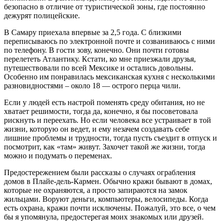
безопасно в отличие от туристической зоны, где постоянно
дежурят полицейские.
В Самару приехала впервые за 2,5 года. С близкими
переписываюсь по электронной почте и созваниваюсь с ними
по телефону. В гости зову, конечно. Они почти готовы
перелететь Атлантику. Кстати, ко мне приезжали друзья,
путешествовали по всей Мексике и остались довольны.
Особенно им понравилась мексиканская кухня с несколькими
разновидностями – около 18 — острого перца чили.
Если у людей есть настрой поменять среду обитания, но не
хватает решимости, тогда да, конечно, я бы посоветовала
рискнуть и переехать. Но если человека все устраивает в той
жизни, которую он ведет, и ему незачем создавать себе
лишние проблемы и трудности, тогда пусть съездит в отпуск и
посмотрит, как «там» живут. Захочет такой же жизни, тогда
можно и подумать о переменах.
Предостережением были рассказы о случаях ограбления
домов в Плайе-дель-Кармен. Обычно кражи бывают в домах,
которые не охраняются, а просто запираются на замок
жильцами. Воруют деньги, компьютеры, велосипеды. Когда
есть охрана, кражи почти исключены. Пожалуй, это все, о чем
бы я упомянула, предостерегая моих знакомых или друзей.