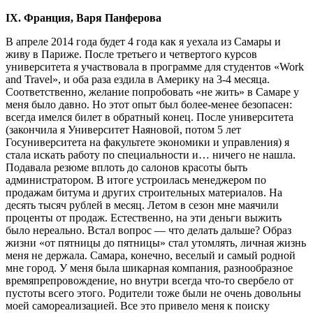
IX. Франция, Варя Панферова
В апреле 2014 года будет 4 года как я уехала из Самары и
живу в Париже. После третьего и четвертого курсов
университета я участвовала в программе для студентов «Work
and Travel», и оба раза ездила в Америку на 3-4 месяца.
Соответственно, желание попробовать «не жить» в Самаре у
меня было давно. Но этот опыт был более-менее безопасен:
всегда имелся билет в обратный конец. После университета
(закончила я Университет Наяновой, потом 5 лет
Госуниверситета на факультете экономики и управления) я
стала искать работу по специальности и… ничего не нашла.
Подавала резюме вплоть до салонов красоты быть
администратором. В итоге устроилась менеджером по
продажам битума и других строительных материалов. На
десять тысяч рублей в месяц. Летом в сезон мне маячили
проценты от продаж. Естественно, на эти деньги выжить
было нереально. Встал вопрос — что делать дальше? Образ
жизни «от пятницы до пятницы» стал утомлять, личная жизнь
меня не держала. Самара, конечно, веселый и самый родной
мне город. У меня была шикарная компания, разнообразное
времяпрепровождение, но внутри всегда что-то свербело от
пустоты всего этого. Родители тоже были не очень довольны
моей самореализацией. Все это привело меня к поиску