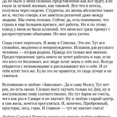
Да не было у меня сильных представлений как все будет, я не
ехала за лучшей жизнью, как таковой. Все что я хотела,
получила через неделю. Студенты, их жизнь абсолютно такие
же и, честно говоря, я не заметила различий даже между
людьми. Мы очень похожи. Сейчас да, есть понимание, что
страна в еще большем кризисе, нет работы. Но и по этому
повод у меня не было иллюзий, что меня все сразу примут с
распростертыми объятьями. Но мне здесь уютно.
Сюда стоит переехать. Я живу в Севилье. Это юг. Тут все
спокойно, медленно и непринужденно. Испания для русского
человека — вторая родина. Правда это только мое мнение.
Предостережения: здесь никто не хочет работать и еще, если
это кого-то беспокоит, все люди хотят знать о тебе все. Всегда
общаются с незнакомцами и рассказывают все о себе. И от
тебя хотят того же. Если это не нравится, то сюда лучше и не
соваться.
Вспоминаю и люблю «Заволжье». Да и саму Волгу. Тут нет
рек, но есть океан. Сильно могу скучать только по Дну, ну и
жигулевскому пиву соответственно. Но тут баров не счесть,
чего как раз в Самаре и не хватает. Ну и люблю старый центр,
я там жила, хочется прогуляться. И, конечно, Прибрежный,
просторы, леса, горы. И главное — тут не хватает снега!
Люблю Самару! Первым делом как приеду, побегу чебуреки