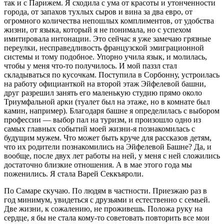
так и с Парижем. Я сходила с ума от красоты и утонченности
города, от запахов тухлых сыров и вина за два евро, от
огромного количества непошлых комплиментов, от удобства
жизни, от языка, который я не понимала, но с успехом
имитировала интонации. Это сейчас я уже замечаю грязные
переулки, несправедливость французской эмиграционной
системы и тому подобное. Упорно учила язык, и молилась,
чтобы у меня что-то получилось. И мой паззл стал
складываться по кусочкам. Поступила в Сорбонну, устроилась
на работу официанткой на второй этаж Эйфелевой башни,
друг разрешил занять его маленькую студию прямо около
Триумфальной арки (туалет был на этаже, но в комнате был
камин, например). Благодаря башне я определилась с выбором
профессии — выбор пал на туризм, и произошло одно из
самых главных событий моей жизни-я познакомилась с
будущим мужем. Что может быть круче для рассказов детям,
что их родители познакомились на Эйфелевой Башне? Да, и
вообще, после двух лет работы на ней, у меня с ней сложились
достаточно близкие отношения. А в мае этого года мы
поженились. Я стала Варей Секкъяроли.
По Самаре скучаю. По людям в частности. Приезжаю раз в
год минимум, увидеться с друзьями и естественно с семьей.
Две жизни, к сожалению, не проживешь. Положа руку на
сердце, я бы не стала кому-то советовать повторить все мои