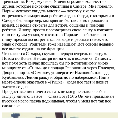
трепыхания. Каждому свое. У меня огромное количество
друзей, которые искренне счастливы в Самаре. Мне повезло,
Париж мечтают увидеть многие — поэтому я часто
встречаюсь с самарскими ребятами здесь (люди, с которыми в
Самаре бы, например, мы вряд ли бы так легко проводили
время). Я всегда открыта для встреч, общения и помощи
ребятам. Иногда просто просматривая свою ленту в контакте
и по статусам узнаю, что кто-то в Париже — обязательно
пишу, предлагаю встретиться на кофе и рассказать все, что
знаю о городе. Родители тоже навещают. Вот совсем недавно
все вместе ездили на юг Франции
Что касается Самары, скучаю в первую очередь по людям.
Потом по Волге. Не смотря ни на что, я волжанка. Из мест…
вот прям хоть сейчас прошлась бы по истоптанному мною
маршруту: от «Сипы» до площади Революции через Полевую,
Дворец спорта, «Сампло», университет Наяновой, площадь
Куйбышева, Ленинградку и обратно по набережной. Или в
марте-апреле оказаться в «Пушке», когда все тает и пахнет
хмелем со дна.
Про достижения ничего сказать не могу, не ставлю себе в
заслугу ничего. За все — слава Богу! Это Он мне правильные
кусочки моего паззла подкидывал, чтобы у меня вот так все
сложилось.