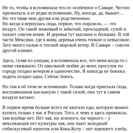
Не то, чтобы я вспоминала что-то особенное о Самаре. Честно
признаться, я ее редко вспоминаю. Ну, иногда, да, бывает…
Но это чаще мои друзья или родственники.
Но когда я вернулась сюда, первое, что поразило, — это
воздух. Он такой знакомый и забытый, прохладный, сухой и
пахнет совсем иначе. И деревья тут высокие и большие. В той
части Мексики, где я живу, деревья очень тонкие и невысокие.
Зато много пальм и теплый морской ветер. В Самаре – совсем
другой климат.
Здесь, гуляя по улицам, я вспоминала все, что меня когда-то с
ними связывало. От школьной любви до моих прогулок по
городу поздно вечером в одиночестве. Я никогда не боялась
ходить поздно одна. Сейчас боюсь.
Но там я об этом не вспоминаю. Только когда приехала сюда,
воспоминания нахлынули с такой силой, они тут в самом
воздухе витают.
В первое время больше всего не хватало еды, которую можно
купить только у нас в России. Того, к чему я здесь привыкла,
там вообще нет. Нет чая, ни зеленого, ни черного – у
мексиканцев нет культуры чая, они пьют холодный
гибискусовый напиток или Кока-Колу – нет хорошего хлеба,