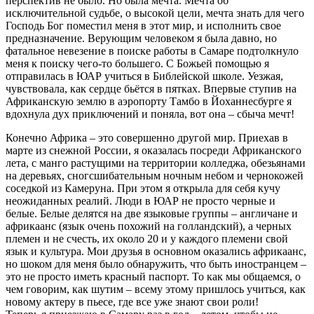
перспектив не было. Но была мечта. Мечта об
исключительной судьбе, о высокой цели, мечта знать для чего
Господь Бог поместил меня в этот мир, и исполнить свое
предназначение. Верующим человеком я была давно, но
фатальное невезение в поиске работы в Самаре подтолкнуло
меня к поиску чего-то большего. С Божьей помощью я
отправилась в ЮАР учиться в Библейской школе. Уезжая,
чувствовала, как сердце бьётся в пятках. Впервые ступив на
Африканскую землю в аэропорту Тамбо в Йоханнесбурге я
вдохнула дух приключений и поняла, вот она – сбыча мечт!
Конечно Африка – это совершенно другой мир. Приехав в
марте из снежной России, я оказалась посреди Африканского
лета, с манго растущими на территории колледжа, обезьянами
на деревьях, сногсшибательным ночным небом и чернокожей
соседкой из Камеруна. При этом я открыла для себя кучу
неожиданных реалий. Люди в ЮАР не просто черные и
белые. Белые делятся на две языковые группы – англичане и
африкаанс (язык очень похожий на голландский), а черных
племен и не счесть, их около 20 и у каждого племени свой
язык и культура. Мои друзья в основном оказались африкаанс,
но шоком для меня было обнаружить, что быть иностранцем –
это не просто иметь красный паспорт. То как мы общаемся, о
чем говорим, как шутим – всему этому пришлось учиться, как
новому актеру в пьесе, где все уже знают свои роли!