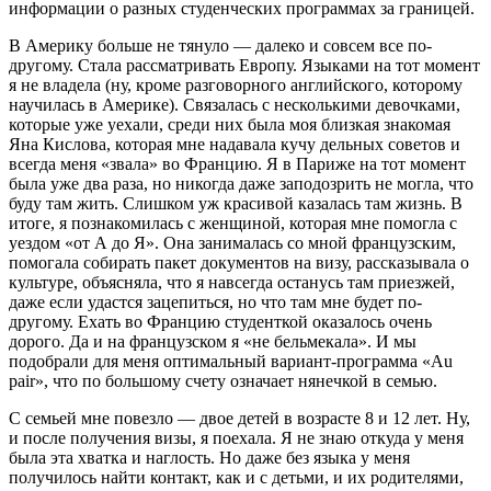
информации о разных студенческих программах за границей.
В Америку больше не тянуло — далеко и совсем все по-
другому. Стала рассматривать Европу. Языками на тот момент
я не владела (ну, кроме разговорного английского, которому
научилась в Америке). Связалась с несколькими девочками,
которые уже уехали, среди них была моя близкая знакомая
Яна Кислова, которая мне надавала кучу дельных советов и
всегда меня «звала» во Францию. Я в Париже на тот момент
была уже два раза, но никогда даже заподозрить не могла, что
буду там жить. Слишком уж красивой казалась там жизнь. В
итоге, я познакомилась с женщиной, которая мне помогла с
уездом «от А до Я». Она занималась со мной французским,
помогала собирать пакет документов на визу, рассказывала о
культуре, объясняла, что я навсегда останусь там приезжей,
даже если удастся зацепиться, но что там мне будет по-
другому. Ехать во Францию студенткой оказалось очень
дорого. Да и на французском я «не бельмекала». И мы
подобрали для меня оптимальный вариант-программа «Au
pair», что по большому счету означает нянечкой в семью.
С семьей мне повезло — двое детей в возрасте 8 и 12 лет. Ну,
и после получения визы, я поехала. Я не знаю откуда у меня
была эта хватка и наглость. Но даже без языка у меня
получилось найти контакт, как и с детьми, и их родителями,