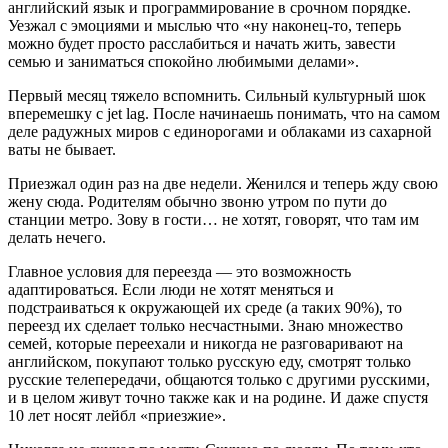
английский язык и программирование в срочном порядке.
Уезжал с эмоциями и мыслью что «ну наконец-то, теперь
можно будет просто расслабиться и начать жить, завести
семью и заниматься спокойно любимыми делами».
Первый месяц тяжело вспомнить. Сильный культурный шок
вперемешку с jet lag. После начинаешь понимать, что на самом
деле радужных миров с единорогами и облаками из сахарной
ваты не бывает.
Приезжал один раз на две недели. Женился и теперь жду свою
жену сюда. Родителям обычно звоню утром по пути до
станции метро. Зову в гости… не хотят, говорят, что там им
делать нечего.
Главное условия для переезда — это возможность
адаптироваться. Если люди не хотят меняться и
подстраиваться к окружающей их среде (а таких 90%), то
переезд их сделает только несчастными. Знаю множество
семей, которые переехали и никогда не разговаривают на
английском, покупают только русскую еду, смотрят только
русские телепередачи, общаются только с другими русскими,
и в целом живут точно также как и на родине. И даже спустя
10 лет носят лейбл «приезжие».