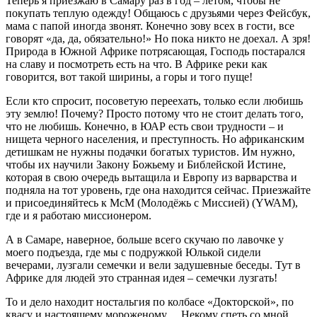
Теперь я приезжаю в Самару раз в год – летом, чтобы не
покупать теплую одежду! Общаюсь с друзьями через Фейсбук,
мама с папой иногда звонят. Конечно зову всех в гости, все
говорят «да, да, обязательно!» Но пока никто не доехал. А зря!
Природа в Южной Африке потрясающая, Господь постарался
на славу и посмотреть есть на что. В Африке реки как
говорится, вот такой ширины, а горы и того пуще!
Если кто спросит, посоветую переехать, только если любишь
эту землю! Почему? Просто потому что не стоит делать того,
что не любишь. Конечно, в ЮАР есть свои трудности – и
нищета черного населения, и преступность. Но африканским
детишкам не нужны подачки богатых туристов. Им нужно,
чтобы их научили Закону Божьему и Библейской Истине,
которая в свою очередь вытащила и Европу из варварства и
подняла на тот уровень, где она находится сейчас. Приезжайте
и присоединяйтесь к МсМ (Молодёжь с Миссией) (YWAM),
где и я работаю миссионером.
А в Самаре, наверное, больше всего скучаю по лавочке у
моего подъезда, где мы с подружкой Юлькой сидели
вечерами, лузгали семечки и вели задушевные беседы. Тут в
Африке для людей это странная идея – семечки лузгать!
То и дело находит ностальгия по колбасе «Докторской», по
квасу и настоящему мороженому… Некому спеть со мной