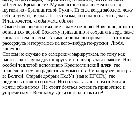
«Песенку Бременских Музыкантов» или посмеяться над
шуткой из «Брилиантовой Руки». Иногда когда заболею, лежу
себе и думаю, эх была бы тут мама, она бы знала что делать…
И так хочется, чтобы мама обняла.
Самое большое достижение…даже не знаю. Наверное, просто
оставаться верной Божьему призванию и сохранять веру, даже
когда совсем нелегко. А самый большой провал. — это когда
рассержусь и поругаюсь на кого-нибудь по-русски! Любя,
конечно.
Совсем не скучаю по самарским маршруткам, по тому как
часто люди грубы друг к другу и по ноябрьской слякоти. Но с
особой теплотой вспоминаю Красноглинский пляж, где
проведено немало радостных моментов. Лица друзей, костры
за Волгой. Старый добрый ПедУн (ныне ПГСГА), где
родилось столько надежд. Но надежды даны нам от Бога и
мечты сбываются. Не стоит бояться оставить привычное и
устремиться к Великому. Доказано на практике!
XV. Камбоджа, Александр Шлотов
В Камбодже живу второй год. Приехал в 30. В России
пробовал себя в разных профессиях. Но 7 лет отдал
телевидению. Был в зомби-ящике и корреспондентом