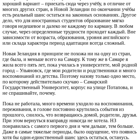
хороший вариант – приехать сюда через учёбу, в отличие от
многих других стран, в Новой Зеландии по окончании учёбы
есть реальный шанс остаться на законных основаниях. Другое
дело, что для иностранных студентов образование мягко
говоря недешевое и далеко не каждому по карману. В любом
случае, через определенные трудности проходит каждый. Вне
зависимости от возраста, образования, уровня английского
или склада характера период адаптации всегда сложный.
Новая Зеландия в принципе не похожа ни на одну из стран,
где была, и меньше всего на Самару. К тому же в Самаре я
жила всего пять лет, пока училась в университете, мой родной
город – Ульяновск, где мои родители и родственники и много
воспоминаний из детства. Поэтому назову только одно место,
по которому действительно скучаю – Самарский
Государственный Университет, корпус на улице Потапова, и
не спрашивайте, почему.
Пока не работала, много времени уходило на воспоминания,
переживания, в голове постоянно крутились события из
прошлого, снилось, что возвращаюсь домой, родители, друзья.
При этом вернуться взаправду никогда не хотела. НЗ
понравилась с самого первого дня и чем дальше, тем больше.
Даже в самые тяжелые периоды, было ощущение, что появись
хотя бы один-единственный шанс здесь остаться, останусь.