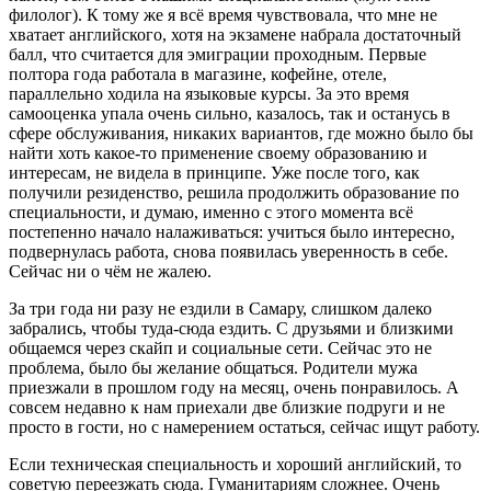
филолог). К тому же я всё время чувствовала, что мне не
хватает английского, хотя на экзамене набрала достаточный
балл, что считается для эмиграции проходным. Первые
полтора года работала в магазине, кофейне, отеле,
параллельно ходила на языковые курсы. За это время
самооценка упала очень сильно, казалось, так и останусь в
сфере обслуживания, никаких вариантов, где можно было бы
найти хоть какое-то применение своему образованию и
интересам, не видела в принципе. Уже после того, как
получили резиденство, решила продолжить образование по
специальности, и думаю, именно с этого момента всё
постепенно начало налаживаться: учиться было интересно,
подвернулась работа, снова появилась уверенность в себе.
Сейчас ни о чём не жалею.
За три года ни разу не ездили в Самару, слишком далеко
забрались, чтобы туда-сюда ездить. С друзьями и близкими
общаемся через скайп и социальные сети. Сейчас это не
проблема, было бы желание общаться. Родители мужа
приезжали в прошлом году на месяц, очень понравилось. А
совсем недавно к нам приехали две близкие подруги и не
просто в гости, но с намерением остаться, сейчас ищут работу.
Если техническая специальность и хороший английский, то
советую переезжать сюда. Гуманитариям сложнее. Очень