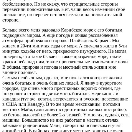
безболезненно. Но не скажу, что отрицательные стороны
перевесили положительные. Нет, чаши весов изменили свое
положение, но перевес остался все-таки на положительной
стороне.
Больше всего меня радовало Карибское море с его богатым
подводным миром. А еще погода и общая расслабленная
атмосфера прибрежного городка Плайя-дель-Кармен. Мы
живем в 20-ти минутах езды от моря. А сначала я жила в 5-ти
минутах ходьбы от него, прекрасного изумрудного. Не могла
поверить, что такое бывает – такое прозрачное море, такие
краски неба над ним, такие пронзительные темно-синие ночи.
В общем, природа и погода и местный стиль жизни мне
вполне подошел.
Самым необычным, однако, мне показался контраст жизни
очень богатых и очень бедных людей. Я живу в курортном
городке, где очень много престижных дорогих отелей, где
покупают и строят недвижимость богатые американцы и
канадцы (тут же, кстати, встречаются и русские, переехавшие
в США или Канаду). В то же время мексиканцы, потомки
местных Майя, сами живут в однотипных жилых постройках
из бетона высотой не более 2-х этажей. У многих, однако, есть
машины. Большинство из них работает в местных отелях,
забывают родной язык Майя, говорят на испанском и учат
английский. В районах, где живут местные, ходить не очень