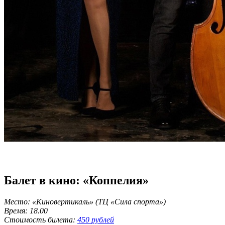
Балет в кино: «Коппелия»
Место: «Киновертикаль» (ТЦ «Сила спорта»)
Время: 18.00
Стоимость билета:
450 рублей