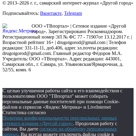
© 2013–2026 г. г., самарский интернет-журнал «Другой город»
Подписывайтесь:
Вконтакте
,
Telegram
ООО «ТВпортал» | Сетевое издание «Другой
город». Зарегистрировано Роскомнадзором.
Регистрационный номер ЭЛ № ФС 77 - 71907от 13.12.2017 г. |
Возрастной рейтинг 16+ | drugoigorod@gmail.com
| Телефон
редакции: 331-11-11, доб.406, адрес эл.почты редакции:
drugoigorod@gmail.com. Главный редактор Фёдоров М.А.
Учредитель: ООО «ТВпортал». Адрес редакции: 443001,
Самарская обл., г. Самара, ул. Ульяновская/Ярмарочная, д.
52/55, комн. 6
С целью улучшения работы сайта и его взаимодействия с
пользователями ООО "ТВпортал" может собирать
персональные данные посетителей при помощи Cookie-
файлов и сервисов «Яндекс Метрика» и LiveInternet
Статистика согласно
Политике конфиденциальности персональных данных
сетевого издания «Другой город»
. Продолжая работу с
сайтом, Вы даете
согласие на обработку персональных
данных
. Вы всегда можете отключить файлы cookie в