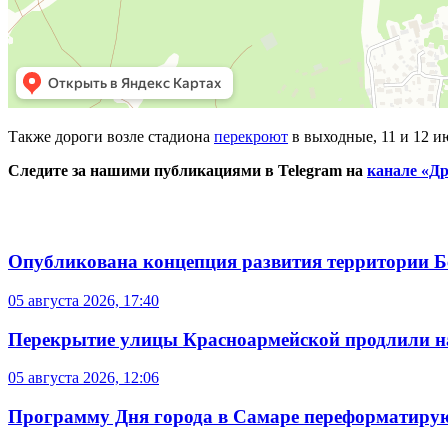
Также дороги возле стадиона
перекроют
в выходные, 11 и 12 
Следите за нашими публикациями в Telegram на
канале «Др
Опубликована концепция развития территории 
05 августа 2026, 17:40
Перекрытие улицы Красноармейской продлили на
05 августа 2026, 12:06
Программу Дня города в Самаре переформатиру