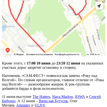
Кроме этого, с
17:00 10 июня
до
23:59 12 июня
на указанных
участках дорог запретят остановку и стоянку.
Напомним, «САМ.ФЕСТ» появился как замена «Року над
Волгой». По словам организаторов, главное отличие от «Рока
над Волгой» — разнообразие жанров. К рок-группам
добавятся барды и фолк-исполнители.
11 июня выступят
The Hatters
,
Slava Marlow
,
IOWA
и
Сергей
Бобунец
. А 12 июня –
Вячеслав Бутусов
, Олег
Митяев,
Artemiev
и
VLNY
.