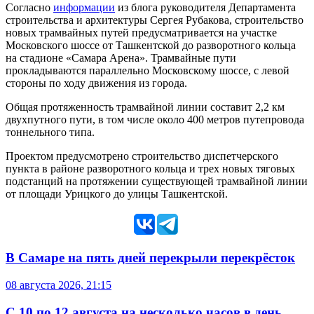
Согласно
информации
из блога руководителя Департамента
строительства и архитектуры Сергея Рубакова, строительство
новых трамвайных путей предусматривается на участке
Московского шоссе от Ташкентской до разворотного кольца
на стадионе «Самара Арена». Трамвайные пути
прокладываются параллельно Московскому шоссе, с левой
стороны по ходу движения из города.
Общая протяженность трамвайной линии составит 2,2 км
двухпутного пути, в том числе около 400 метров путепровода
тоннельного типа.
Проектом предусмотрено строительство диспетчерского
пункта в районе разворотного кольца и трех новых тяговых
подстанций на протяжении существующей трамвайной линии
от площади Урицкого до улицы Ташкентской.
В Самаре на пять дней перекрыли перекрёсток
08 августа 2026, 21:15
С 10 по 12 августа на несколько часов в день