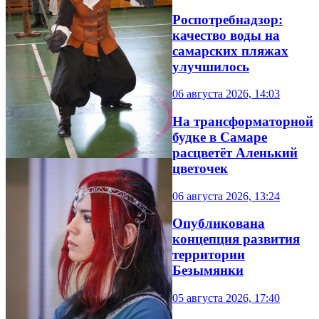
Роспотребнадзор:
качество воды на
самарских пляжах
улучшилось
06 августа 2026, 14:03
На трансформаторной
будке в Самаре
расцветёт Аленький
цветочек
06 августа 2026, 13:24
Опубликована
концепция развития
территории
Безымянки
05 августа 2026, 17:40