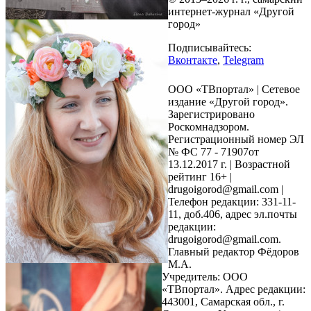
интернет-журнал «Другой
город»
Подписывайтесь:
Вконтакте
,
Telegram
ООО «ТВпортал» | Сетевое
издание «Другой город».
Зарегистрировано
Роскомнадзором.
Регистрационный номер ЭЛ
№ ФС 77 - 71907от
13.12.2017 г. | Возрастной
рейтинг 16+ |
drugoigorod@gmail.com
|
Телефон редакции: 331-11-
11, доб.406, адрес эл.почты
редакции:
drugoigorod@gmail.com.
Главный редактор Фёдоров
М.А.
Учредитель: ООО
«ТВпортал». Адрес редакции:
443001, Самарская обл., г.