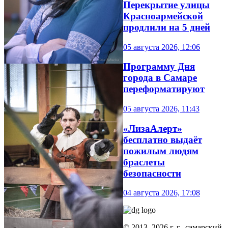
Перекрытие улицы
Красноармейской
продлили на 5 дней
05 августа 2026, 12:06
Программу Дня
города в Самаре
переформатируют
05 августа 2026, 11:43
«ЛизаАлерт»
бесплатно выдаёт
пожилым людям
браслеты
безопасности
04 августа 2026, 17:08
© 2013–2026 г. г., самарский