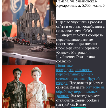
Самара, ул. Ульяновская/
Ярмарочная, д. 52/55, комн. 6
С целью улучшения работы
сайта и его взаимодействия с
пользователями ООО
"ТВпортал" может собирать
персональные данные
посетителей при помощи
Cookie-файлов и сервисов
«Яндекс Метрика» и
LiveInternet Статистика
согласно
Политике
конфиденциальности
персональных данных
сетевого издания «Другой
город»
. Продолжая работу с
сайтом, Вы даете
согласие на
обработку персональных
данных
. Вы всегда можете
отключить файлы cookie в
настройках Вашего