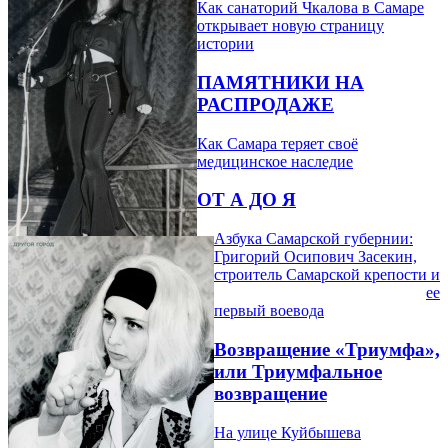
Как санаторий Чкалова в Самаре
открывает новую страницу
истории
ПАМЯТНИКИ НА
РАСПРОДАЖЕ
Как Самара теряет своё
медицинское наследие
ОТ А ДО Я
Азбука Самарской губернии:
Григорий Осипович Засекин,
строитель Самарской крепости и
ее
первый воевода
Возвращение «Триумфа»,
или Триумфальное
возвращение
На улице Куйбышева