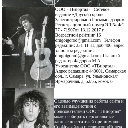
ООО «ТВпортал» | Сетевое
издание «Другой город».
Зарегистрировано Роскомнадзором.
Регистрационный номер ЭЛ № ФС
77 - 71907от 13.12.2017 г. |
Возрастной рейтинг 16+ |
drugoigorod@gmail.com
| Телефон
редакции: 331-11-11, доб.406, адрес
эл.почты редакции:
drugoigorod@gmail.com. Главный
редактор Фёдоров М.А.
Учредитель: ООО «ТВпортал».
Адрес редакции: 443001, Самарская
обл., г. Самара, ул. Ульяновская/
Ярмарочная, д. 52/55, комн. 6
С целью улучшения работы сайта и
его взаимодействия с
пользователями ООО "ТВпортал"
может собирать персональные
данные посетителей при помощи
Cookie-файлов и сервисов «Яндекс