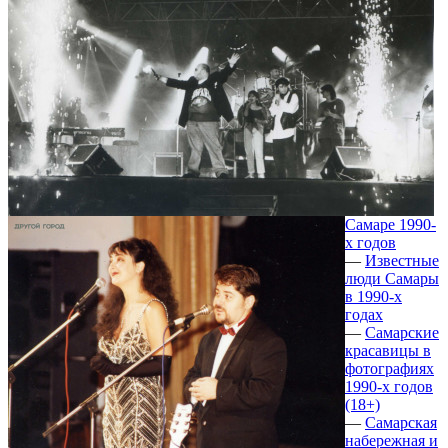
Самаре 1990-
х годов
—
Известные
люди Самары
в 1990-х
годах
—
Самарские
красавицы в
фотографиях
1990-х годов
(18+)
—
Самарская
набережная и