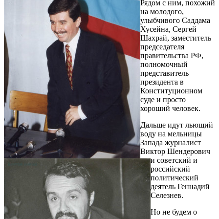
Рядом с ним, похожий
на молодого,
улыбчивого Саддама
Хусейна, Сергей
Шахрай, заместитель
председателя
правительства РФ,
полномочный
представитель
президента в
Конституционном
суде и просто
хороший человек.
Дальше идут льющий
воду на мельницы
Запада журналист
Виктор Шендерович
и советский и
российский
политический
деятель Геннадий
Селезнев.
Но не будем о