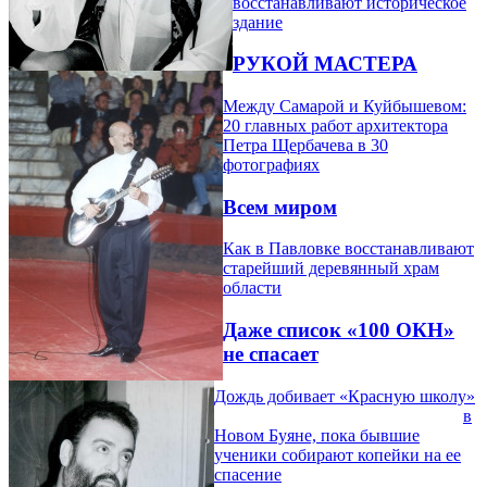
восстанавливают историческое
здание
РУКОЙ МАСТЕРА
Между Самарой и Куйбышевом:
20 главных работ архитектора
Петра Щербачева в 30
фотографиях
Всем миром
Как в Павловке восстанавливают
старейший деревянный храм
области
Даже список «100 ОКН»
не спасает
Дождь добивает «Красную школу»
в
Новом Буяне, пока бывшие
ученики собирают копейки на ее
спасение