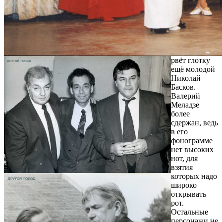
рвёт глотку
ещё молодой
Николай
Басков.
Валерий
Меладзе
более
сдержан, ведь
в его
фонограмме
нет высоких
нот, для
взятия
которых надо
широко
открывать
рот.
Остальные
персонажи не