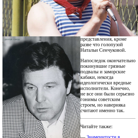
представления, кроме
разве что голопузой
Натальи Сенчуковой.
Напоследок окончательно
покинувшие грязные
подвалы и заморские
кабаки, некогда
идеологически вредные
исполнители. Конечно,
не все они были серьезно
гонимы советским
строем, но наверняка
считают именно так.
Читайте также:
—
Знаменитости в