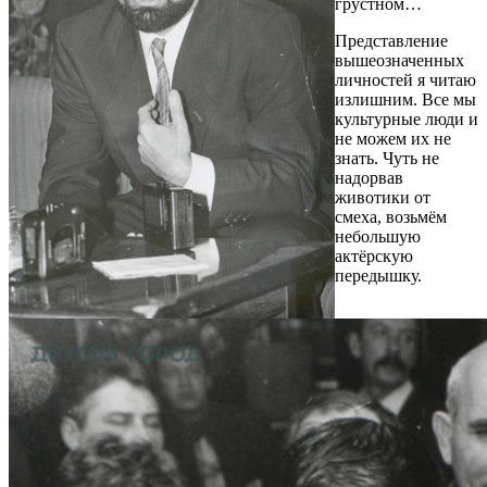
грустном…
Представление
вышеозначенных
личностей я читаю
излишним. Все мы
культурные люди и
не можем их не
знать. Чуть не
надорвав
животики от
смеха, возьмём
небольшую
актёрскую
передышку.