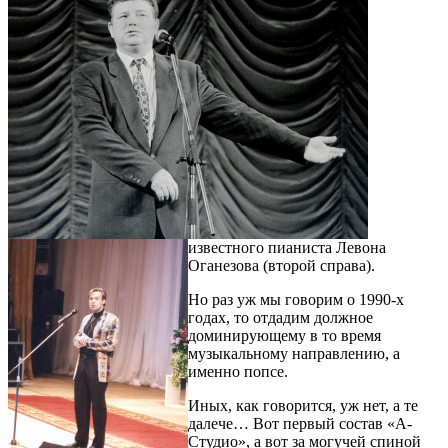
известного пианиста Левона
Оганезова (второй справа).
Но раз уж мы говорим о 1990-х
годах, то отдадим должное
доминирующему в то время
музыкальному направлению, а
именно попсе.
Иных, как говорится, уж нет, а те
далече… Вот первый состав «А-
Студио», а вот за могучей спиной