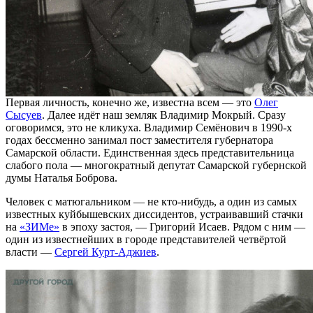
Первая личность, конечно же, известна всем — это
Олег
Сысуев
. Далее идёт наш земляк Владимир Мокрый. Сразу
оговоримся, это не кликуха. Владимир Семёнович в 1990-х
годах бессменно занимал пост заместителя губернатора
Самарской области. Единственная здесь представительница
слабого пола — многократный депутат Самарской губернской
думы Наталья Боброва.
Человек с матюгальником — не кто-нибудь, а один из самых
известных куйбышевских диссидентов, устраивавший стачки
на
«ЗИМе»
в эпоху застоя, — Григорий Исаев. Рядом с ним —
один из известнейших в городе представителей четвёртой
власти —
Сергей Курт-Аджиев
.