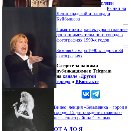
пляжи
—
Рынки на
Ленинградской и площади
Куйбышева
—
Памятники архитектуры и главные
достопримечательности города в
фотографиях 1990-х годов
—
Зимняя Самара 1990-х годов в 34
фотографиях
Следите за нашими
публикациями в Telegram
на
канале «Другой
город»
и
ВКонтакте
Видео: лекция «Безымянка – город в
городе. 15 дат рождения главного
негласного района Самары»
ОТ А ДО Я