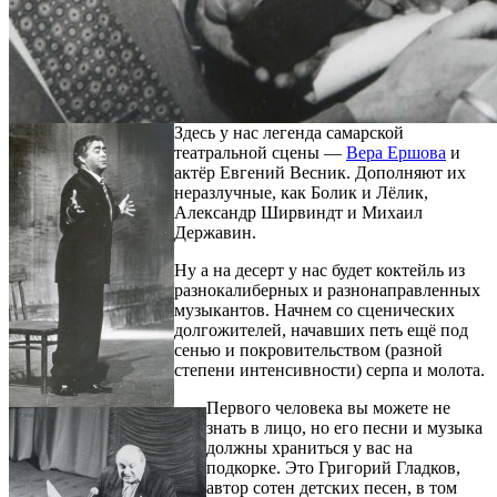
Здесь у нас легенда самарской
театральной сцены —
Вера Ершова
и
актёр Евгений Весник. Дополняют их
неразлучные, как Болик и Лёлик,
Александр Ширвиндт и Михаил
Державин.
Ну а на десерт у нас будет коктейль из
разнокалиберных и разнонаправленных
музыкантов. Начнем со сценических
долгожителей, начавших петь ещё под
сенью и покровительством (разной
степени интенсивности) серпа и молота.
Первого человека вы можете не
знать в лицо, но его песни и музыка
должны храниться у вас на
подкорке. Это Григорий Гладков,
автор сотен детских песен, в том