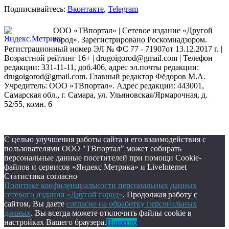
Подписывайтесь:
Вконтакте
,
Telegram
ООО «ТВпортал» | Сетевое издание «Другой
город». Зарегистрировано Роскомнадзором.
Регистрационный номер ЭЛ № ФС 77 - 71907от 13.12.2017 г. |
Возрастной рейтинг 16+ | drugoigorod@gmail.com
| Телефон
редакции: 331-11-11, доб.406, адрес эл.почты редакции:
drugoigorod@gmail.com. Главный редактор Фёдоров М.А.
Учредитель: ООО «ТВпортал». Адрес редакции: 443001,
Самарская обл., г. Самара, ул. Ульяновская/Ярмарочная, д.
52/55, комн. 6
С целью улучшения работы сайта и его взаимодействия с
пользователями ООО "ТВпортал" может собирать
персональные данные посетителей при помощи Cookie-
файлов и сервисов «Яндекс Метрика» и LiveInternet
Статистика согласно
Политике конфиденциальности персональных данных
сетевого издания «Другой город»
. Продолжая работу с
сайтом, Вы даете
согласие на обработку персональных
данных
. Вы всегда можете отключить файлы cookie в
настройках Вашего браузера.
Понятно