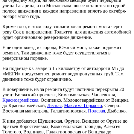
на середину марта, на несколько месяцев будет перекрыта
улица Гагарина, а на Московском шоссе останется по одной
полосе движения в каждом направлении вплоть до октября-
ноября этого года.
Кроме того, в этом году запланирован ремонт моста через
реку Сок в направлении Тольятти, для движения автомобилей
будет организовано реверсивное движение.
Еще один выезд из города, Южный мост, также подлежит
ремонту. Там движение тоже будет осуществляться в
реверсивном порядке.
На подъезде к Самаре и 15 километру от автодороги М5 до
«МЕГИ» предусмотрен ремонт водопропускных труб. Там
движение тоже будет ограничено.
В довершение, из-за ремонта будут частично перекрыты 20
улиц: Волжский проспект, Комсомольская, Чапаевская,
Красноармейская
, Осипенко, Молодогвардейская от Венцека
до Красноармейской,
Лесная
,
Максима Горького
, Северо-
Восточная магистраль, Галактионовская,
Полевая
, Дыбенко.
К ним добавятся Шушенская, Фрунзе, Венцека от Фрунзе до
Братьев Коростелевых, Комсомольская площадь, Алексея
Толстого, Водников, Галактионовская от Венцека до