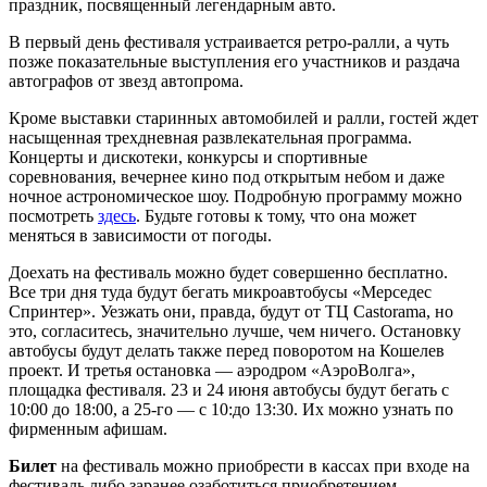
праздник, посвященный легендарным авто.
В первый день фестиваля устраивается ретро-ралли, а чуть
позже показательные выступления его участников и раздача
автографов от звезд автопрома.
Кроме выставки старинных автомобилей и ралли, гостей ждет
насыщенная трехдневная развлекательная программа.
Концерты и дискотеки, конкурсы и спортивные
соревнования, вечернее кино под открытым небом и даже
ночное астрономическое шоу. Подробную программу можно
посмотреть
здесь
. Будьте готовы к тому, что она может
меняться в зависимости от погоды.
Доехать на фестиваль можно будет совершенно бесплатно.
Все три дня туда будут бегать микроавтобусы «Мерседес
Спринтер». Уезжать они, правда, будут от ТЦ Castorama, но
это, согласитесь, значительно лучше, чем ничего. Остановку
автобусы будут делать также перед поворотом на Кошелев
проект. И третья остановка — аэродром «АэроВолга»,
площадка фестиваля. 23 и 24 июня автобусы будут бегать с
10:00 до 18:00, а 25-го — с 10:до 13:30. Их можно узнать по
фирменным афишам.
Билет
на фестиваль можно приобрести в кассах при входе на
фестиваль либо заранее озаботиться приобретением