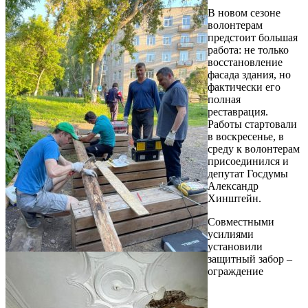
В новом сезоне
волонтерам
предстоит большая
работа: не только
восстановление
фасада здания, но
фактически его
полная
реставрация.
Работы стартовали
в воскресенье, в
среду к волонтерам
присоединился и
депутат Госдумы
Александр
Хинштейн.
Совместными
усилиями
установили
защитный забор –
ограждение