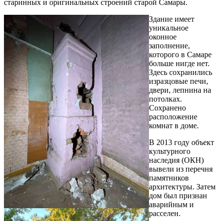
старинных и оригинальных строений старой Самары.
Здание имеет
уникальное
оконное
заполнение,
которого в Самаре
больше нигде нет.
Здесь сохранились
изразцовые печи,
двери, лепнина на
потолках.
Сохранено
расположение
комнат в доме.
В 2013 году объект
культурного
наследия (ОКН)
вывели из перечня
памятников
архитектуры. Затем
дом был признан
аварийным и
расселен.