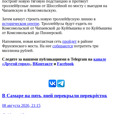
построят новую тяговую подстанцию и протянут
троллейбусные линии от Шоссейной по мосту с выездом на
Чапаевскую и Комсомольскую.
Затем начнут строить новую троллейбусную линию в
историческом центре
. Троллейбусы будут ездить по
Комсомольской от Чапаевской до Куйбышева и по Куйбышева
от Комсомольской до Пионерской.
Напомним, новая контактная сеть
пройдет
в районе
Фрунзенского моста. На нее
собираются
потратить три
миллиона рублей.
Следите за нашими публикациями в Telegram на
канале
«Другой город»
,
ВКонтакте
и
Facebook
В Самаре на пять дней перекрыли перекрёсток
08 августа 2026, 21:15