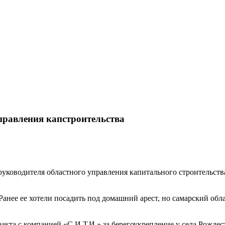
правления капстроительства
 руководителя областного управления капитального строительст
Ранее ее хотели посадить под домашний арест, но самарский об
ракта с компанией «С.И.Т.И.» за берегоукрепление у села Рожде