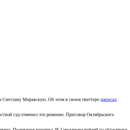
ва Светлану Моравскую. Об этом в своем твиттере
написал
ластной суд отменил это решение. Приговор Октябрьского
ствено. Подрядчик похитил 28,2 миллиона рублей из областного