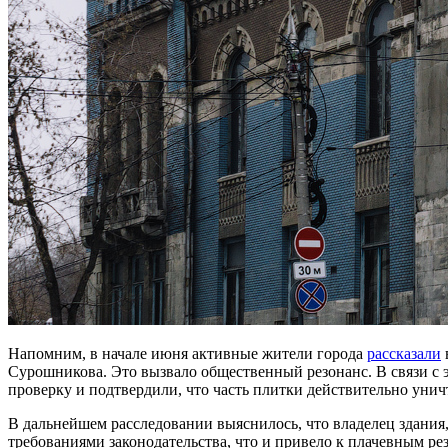
Напомним, в начале июня активные жители города
рассказали
Сурошникова. Это вызвало общественный резонанс. В связи с 
проверку и подтвердили, что часть плитки действительно уни
В дальнейшем расследовании выяснилось, что владелец здания,
требованиями законодательства, что и привело к плачевным рез