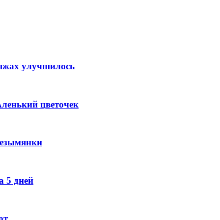
ляжах улучшилось
Аленький цветочек
Безымянки
 5 дней
ют