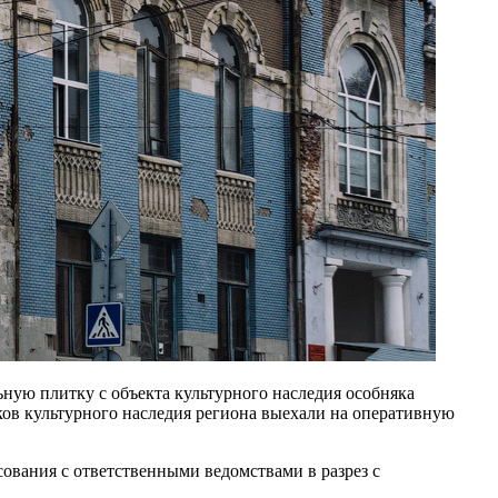
ную плитку с объекта культурного наследия особняка
ов культурного наследия региона выехали на оперативную
сования с ответственными ведомствами в разрез с