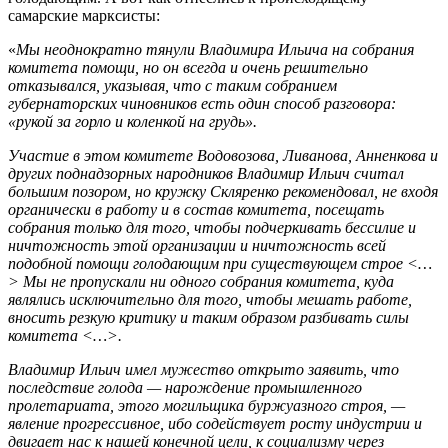
самарские марксисты:
«
Мы неоднократно тянули Владимира Ильича на собрания
комитета помощи, но он всегда и очень решительно
отказывался, указывая, что с таким собранием
губернаторских чиновников есть один способ разговора:
«рукой за горло и коленкой на грудь».
Участие в этом комитете Водовозова, Ливанова, Анненкова и
других поднадзорных народников Владимир Ильич считал
большим позором, но кружку Скляренко рекомендовал, не входя
органически в работу и в состав комитета, посещать
собрания только для того, чтобы подчеркивать бессилие и
ничтожность этой организации и ничтожность всей
подобной помощи голодающим при существующем строе <…
> Мы не пропускали ни одного собрания комитета, куда
являлись исключительно для того, чтобы мешать работе,
вносить резкую критику и таким образом разбивать силы
комитета <…>.
Владимир Ильич имел мужество открыто заявить, что
последствие голода — нарождение промышленного
пролетариата, этого могильщика буржуазного строя, —
явление прогрессивное, ибо содействует росту индустрии и
двигает нас к нашей конечной цели, к социализму через