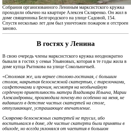
Собрания организованного Лениным марксистского кружка
проходили обычно на квартире Алексея Скляренко. Он жил в
доме священника Белгородского на улице Садовой, 154.
Спустя несколько лет дом был уничтожен пожаром и отстроен
заново.
В гостях у Ленина
В свою очередь члены марксистского кружка неоднократно
бывали в гостях у семьи Ульяновых, которая в те годы жила в
доме купца Рытикова на улице Сокольничьей.
«
Столовая же, или вернее столово-гостиная, с большим
столом, накрытая белоснежной скатертью, с тарелочками,
салфеточками и прочим, несмотря на необычайную
сердечную приветливость матери Владимира Ильича, Марии
Александровны, производила почему-то особенно на меня, не
видавшего в детстве чистых скатертей на столе,
отпугивающее, устрашающее впечатление.
Скляренко белоснежных скатертей не трусил, ибо
воспитывался в доме, где чистые скатерти были приняты в
обиходе, но всегда уклонялся от чаепития в большом