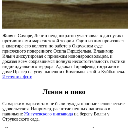
Живя в Самаре, Ленин неоднократно участвовал в диспутах с
противниками марксистской теории. Один из них произошел
в квартире его коллеги по работе в Окружном суде
присяжного поверенного Осипа Гиршфельда. Владимир
Ильич дискутировал с приезжим новонародовольцем, и
доказал всем собравшимся полную несостоятельность тактики
индивидуального террора. Адвокат Гиршфельд тогда жил в
доме Прагер на углу нынешних Комсомольской и Куйбышева.
Источник фото
Ленин и пиво
Самарским марксистам не были чужды простые человеческие
удовольствия. Например, распитие пенных напитков в
павильоне
Жигулевского пивзавода
на берегу Волги у
Струковского сада.