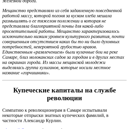
железной дороги.
Мещанство представляло из себя задавленную повседневной
работой массу, которой погоня за куском хлеба мешала
размышлять о ее тяжелом положении и которая не
представляла благоприятной почвы для какой-либо
просветительной работы. Мещанство характеризовалось
исключительно низким уровнем культурного развития, почти
совершенным отсутствием каких бы то ни было духовных
потребностей, невероятной грубостью нравов.
Единственным «развлечением» были кулачные бои на реке
Самаре, близ молоканских садов за городом и в других местах
на окраинах города. Из массы мещанской молодежи
выделялась группа хулиганов, которые носили местное
название «горчишники»
.
Купеческие капиталы на службе
революции
Симпатию к революционерам в Самаре испытывали
некоторые отпрыски знатных купеческих фамилий, в
частности Александр Курлин.