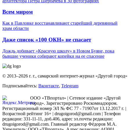
архитектора Петра Щербачева в 30 фотографиях
Всем миром
Как в Павловке восстанавливают старейший деревянный
храм области
Даже список «100 ОКН» не спасает
Дождь добивает «Красную школу» в Новом Буяне, пока
бывшие ученики собирают копейки на ее спасение
© 2013–2026 г. г., самарский интернет-журнал «Другой город»
Подписывайтесь:
Вконтакте
,
Telegram
ООО «ТВпортал» | Сетевое издание «Другой
город». Зарегистрировано Роскомнадзором.
Регистрационный номер ЭЛ № ФС 77 - 71907от 13.12.2017 г. |
Возрастной рейтинг 16+ | drugoigorod@gmail.com
| Телефон
редакции: 331-11-11, доб.406, адрес эл.почты редакции:
drugoigorod@gmail.com. Главный редактор Фёдоров М.А.
Учредитель: ООО «ТВпортал». Адрес редакции: 443001,