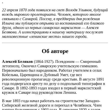
,
22 апреля 1870 года появился на свет Володя Ульянов, будущий
вождь мирового пролетариата. Человек, которого многое
связывало с Самарой. Посему, в преддверии дня рождения
Ильича мы публикуем отрывки из воспоминаний его близкого
друга, одного из первых самарских марксистов — Алексея
Белякова. А иллюстрациями к нашему материалу послужат
малоизвестные «ленинские места» нашего города.
Об авторе
Алексей Беляков
(1864-1927). Псевдоним — Смиренный
летописец. Окончил Самарскую учительскую гимназию.
Первоначально был народником. Работал учителем в селах
Кобельма, Царевщина и Дубовый Умет, где вел
революционную пропаганду среди крестьян. В августе 1891
года подвергался аресту по делу о подпольной типографии в
Самаре. В 1892-1893 годах входил в первый марксистский
кружок в Самаре под руководством Ленина.
В мае 1893 года начал работать на строительстве Западно-
Сибирской железной дороги и переехал в Челябинск. Член
партии большевиков с 1903 года. В середине 1920-х годов