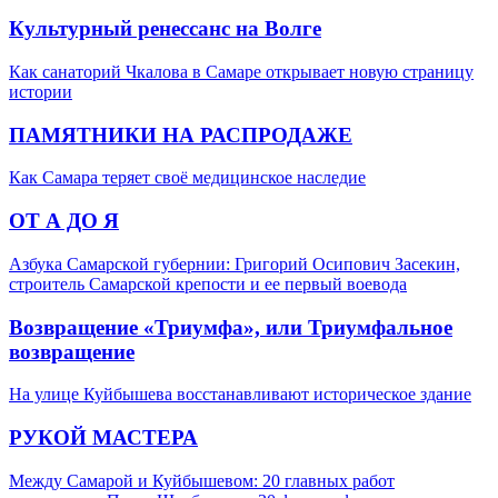
Культурный ренессанс на Волге
Как санаторий Чкалова в Самаре открывает новую страницу
истории
ПАМЯТНИКИ НА РАСПРОДАЖЕ
Как Самара теряет своё медицинское наследие
ОТ А ДО Я
Азбука Самарской губернии: Григорий Осипович Засекин,
строитель Самарской крепости и ее первый воевода
Возвращение «Триумфа», или Триумфальное
возвращение
На улице Куйбышева восстанавливают историческое здание
РУКОЙ МАСТЕРА
Между Самарой и Куйбышевом: 20 главных работ