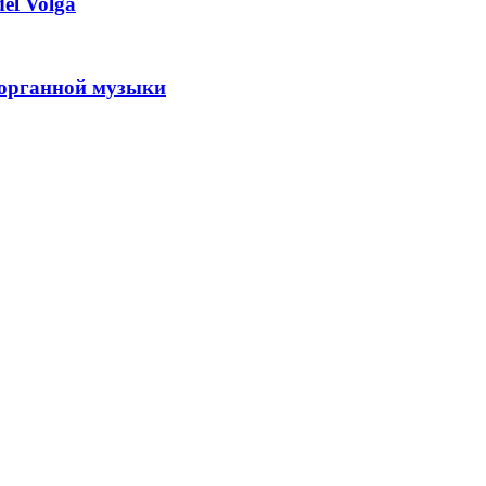
el Volga
 органной музыки