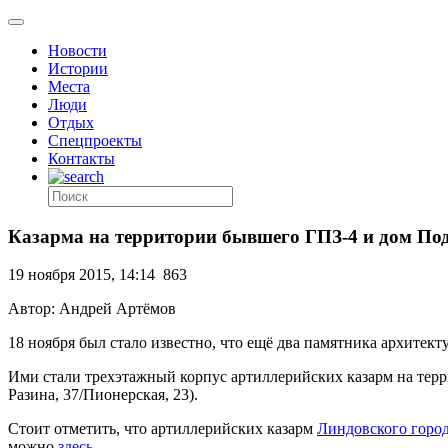
Новости
Истории
Места
Люди
Отдых
Спецпроекты
Контакты
Казарма на территории бывшего ГПЗ-4 и дом По
19 ноября 2015, 14:14
863
Автор: Андрей Артёмов
18 ноября был стало известно, что ещё два памятника архитек
Ими стали трехэтажный корпус артиллерийских казарм на тер
Разина, 37/Пионерская, 23).
Стоит отметить, что артиллерийских казарм
Линдовского горо
можно
здесь
.