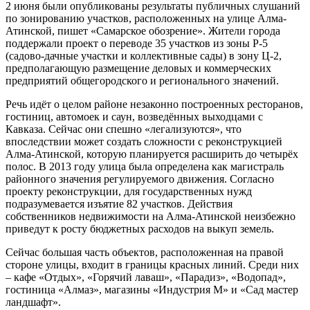
2 июня были опубликованы результаты публичных слушаний
по зонированию участков, расположенных на улице Алма-
Атинской, пишет «Самарское обозрение». Жители города
поддержали проект о переводе 35 участков из зоны Р-5
(садово-дачные участки и коллективные сады) в зону Ц-2,
предполагающую размещение деловых и коммерческих
предприятий общегородского и регионального значений.
Речь идёт о целом районе незаконно построенных ресторанов,
гостиниц, автомоек и саун, возведённых выходцами с
Кавказа. Сейчас они спешно «легализуются», что
впоследствии может создать сложности с реконструкцией
Алма-Атинской, которую планируется расширить до четырёх
полос. В 2013 году улица была определена как магистраль
районного значения регулируемого движения. Согласно
проекту реконструкции, для государственных нужд
подразумевается изъятие 82 участков. Действия
собственников недвижимости на Алма-Атинской неизбежно
приведут к росту бюджетных расходов на выкуп земель.
Сейчас большая часть объектов, расположенная на правой
стороне улицы, входит в границы красных линий. Среди них
– кафе «Отдых», «Горячий лаваш», «Парадиз», «Водопад»,
гостиница «Алмаз», магазины «Индустрия М» и «Сад мастер
ландшафт».