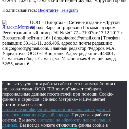
© 2013–2026 г. г., самарский интернет-журнал «Другой город»
Подписывайтесь:
Вконтакте
,
Telegram
ООО «ТВпортал» | Сетевое издание «Другой
город». Зарегистрировано Роскомнадзором.
Регистрационный номер ЭЛ № ФС 77 - 71907от 13.12.2017 г. |
Возрастной рейтинг 16+ | drugoigorod@gmail.com
| Телефон
редакции: 331-11-11, доб.406, адрес эл.почты редакции:
drugoigorod@gmail.com. Главный редактор Фёдоров М.А.
Учредитель: ООО «ТВпортал». Адрес редакции: 443001,
Самарская обл., г. Самара, ул. Ульяновская/Ярмарочная, д.
52/55, комн. 6
С целью улучшения работы сайта и его взаимодействия с
пользователями ООО "ТВпортал" может собирать
персональные данные посетителей при помощи Cookie-
файлов и сервисов «Яндекс Метрика» и LiveInternet
Статистика согласно
Политике конфиденциальности персональных данных
сетевого издания «Другой город»
. Продолжая работу с
сайтом, Вы даете
согласие на обработку персональных
данных
. Вы всегда можете отключить файлы cookie в