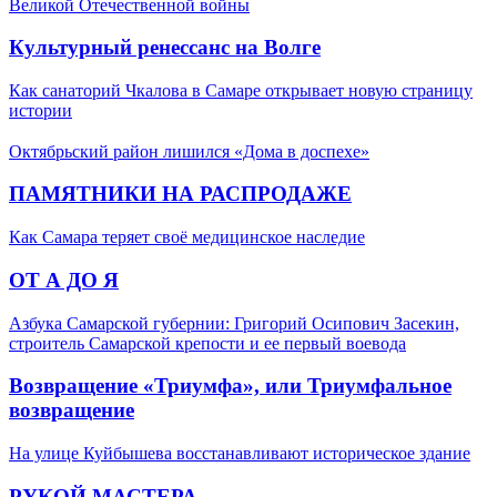
Великой Отечественной войны
Культурный ренессанс на Волге
Как санаторий Чкалова в Самаре открывает новую страницу
истории
Октябрьский район лишился «Дома в доспехе»
ПАМЯТНИКИ НА РАСПРОДАЖЕ
Как Самара теряет своё медицинское наследие
ОТ А ДО Я
Азбука Самарской губернии: Григорий Осипович Засекин,
строитель Самарской крепости и ее первый воевода
Возвращение «Триумфа», или Триумфальное
возвращение
На улице Куйбышева восстанавливают историческое здание
РУКОЙ МАСТЕРА