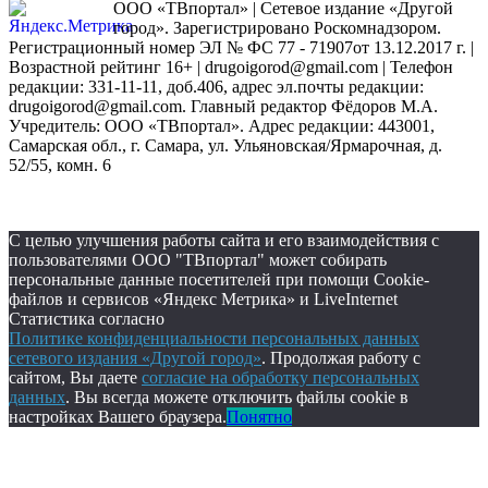
ООО «ТВпортал» | Сетевое издание «Другой
город». Зарегистрировано Роскомнадзором.
Регистрационный номер ЭЛ № ФС 77 - 71907от 13.12.2017 г. |
Возрастной рейтинг 16+ | drugoigorod@gmail.com
| Телефон
редакции: 331-11-11, доб.406, адрес эл.почты редакции:
drugoigorod@gmail.com. Главный редактор Фёдоров М.А.
Учредитель: ООО «ТВпортал». Адрес редакции: 443001,
Самарская обл., г. Самара, ул. Ульяновская/Ярмарочная, д.
52/55, комн. 6
С целью улучшения работы сайта и его взаимодействия с
пользователями ООО "ТВпортал" может собирать
персональные данные посетителей при помощи Cookie-
файлов и сервисов «Яндекс Метрика» и LiveInternet
Статистика согласно
Политике конфиденциальности персональных данных
сетевого издания «Другой город»
. Продолжая работу с
сайтом, Вы даете
согласие на обработку персональных
данных
. Вы всегда можете отключить файлы cookie в
настройках Вашего браузера.
Понятно