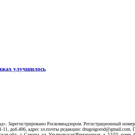
ляжах улучшилось
». Зарегистрировано Роскомнадзором. Регистрационный номер ЭЛ
1-11, доб.406, адрес эл.почты редакции: drugoigorod@gmail.com
 обл., г. Самара, ул. Ульяновская/Ярмарочная, д. 52/55, комн. 