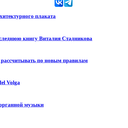
рхитектурного плаката
оследнюю книгу Виталия Стадникова
 рассчитывать по новым правилам
el Volga
 органной музыки