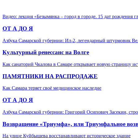
Видео: лекция «Безымянка – город в городе. 15 дат рождения 
ОТ А ДО Я
Азбука Самарской губернии: Ил-2, легендарный штурмовик В
Культурный ренессанс на Волге
Как санаторий Чкалова в Самаре открывает новую страницу и
ПАМЯТНИКИ НА РАСПРОДАЖЕ
Как Самара теряет своё медицинское наследие
ОТ А ДО Я
Азбука Самарской губернии: Григорий Осипович Засекин, стро
Возвращение «Триумфа», или Триумфальное воз
На улице Куйбышева восстанавливают историческое здание