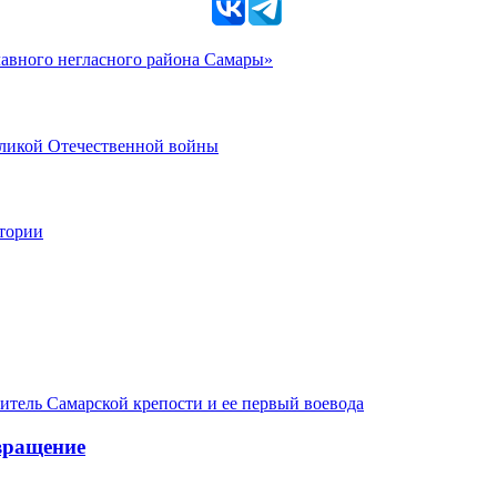
главного негласного района Самары»
еликой Отечественной войны
стории
итель Самарской крепости и ее первый воевода
вращение