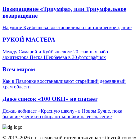
Возвращение «Триумфа», или Триумфальное
возвращение
На улице Куйбышева восстанавливают историческое здание
РУКОЙ МАСТЕРА
Между Самарой и Куйбышевом: 20 главных работ
архитектора Петра Щербачева в 30 фотографиях
Всем миром
Как в Павловке восстанавливают старейший деревянный
храм области
Даже список «100 ОКН» не спасает
Дождь добивает «Красную школу» в Новом Буяне, пока
бывшие ученики собирают копейки на ее спасение
© 2013–2026 г. г., самарский интернет-журнал «Другой город»