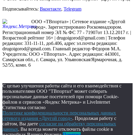
Подписывайтесь:
Вконтакте
,
Telegram
ООО «ТВпортал» | Сетевое издание «Другой
город». Зарегистрировано Роскомнадзором.
Регистрационный номер ЭЛ № ФС 77 - 71907от 13.12.2017 г. |
Возрастной рейтинг 16+ | drugoigorod@gmail.com
| Телефон
редакции: 331-11-11, доб.406, адрес эл.почты редакции:
drugoigorod@gmail.com. Главный редактор Фёдоров М.А.
Учредитель: ООО «ТВпортал». Адрес редакции: 443001,
Самарская обл., г. Самара, ул. Ульяновская/Ярмарочная, д.
52/55, комн. 6
С целью улучшения работы сайта и его взаимодействия с
пользователями ООО "ТВпортал" может собирать
персональные данные посетителей при помощи Cookie-
файлов и сервисов «Яндекс Метрика» и LiveInternet
Статистика согласно
Политике конфиденциальности персональных данных
сетевого издания «Другой город»
. Продолжая работу с
сайтом, Вы даете
согласие на обработку персональных
данных
. Вы всегда можете отключить файлы cookie в
настройках Вашего браузера.
Понятно