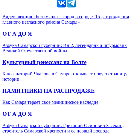
Видео: лекция «Безымянка – город в городе. 15 дат рождения
главного негласного района Самары»
ОТ А ДО Я
Азбука Самарской губернии: Ил-2, легендарный штурмовик
Великой Отечественной войны
Культурный ренессанс на Волге
Как санаторий Чкалова в Самаре открывает новую страницу
истории
ПАМЯТНИКИ НА РАСПРОДАЖЕ
Как Самара теряет своё медицинское наследие
ОТ А ДО Я
Азбука Самарской губернии: Григорий Осипович Засекин,
строитель Самарской крепости и ее первый воевода