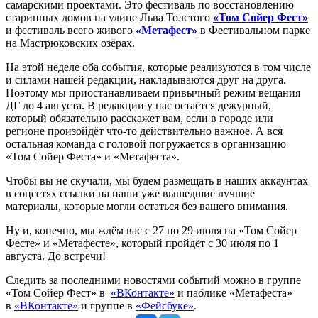
самарскими проектами. Это фестиваль по восстановлению
старинных домов на улице Льва Толстого
«Том Сойер Фест»
и фестиваль всего живого
«Метафест»
в Фестивальном парке
на Мастрюковских озёрах.
На этой неделе оба события, которые реализуются в том числе
и силами нашей редакции, накладываются друг на друга.
Поэтому мы приостанавливаем привычный режим вещания
ДГ до 4 августа. В редакции у нас остаётся дежурный,
который обязательно расскажет вам, если в городе или
регионе произойдёт что-то действительно важное. А вся
остальная команда с головой погружается в организацию
«Том Сойер Феста» и «Метафеста».
Чтобы вы не скучали, мы будем размещать в наших аккаунтах
в соцсетях ссылки на наши уже вышедшие лучшие
материалы, которые могли остаться без вашего внимания.
Ну и, конечно, мы ждём вас с 27 по 29 июля на «Том Сойер
Фесте» и «Метафесте», который пройдёт с 30 июля по 1
августа. До встречи!
Следить за последними новостями событий можно в группе
«Том Сойер Фест» в
«ВКонтакте»
и паблике «Метафеста»
в
«ВКонтакте»
и группе в
«Фейсбуке»
.