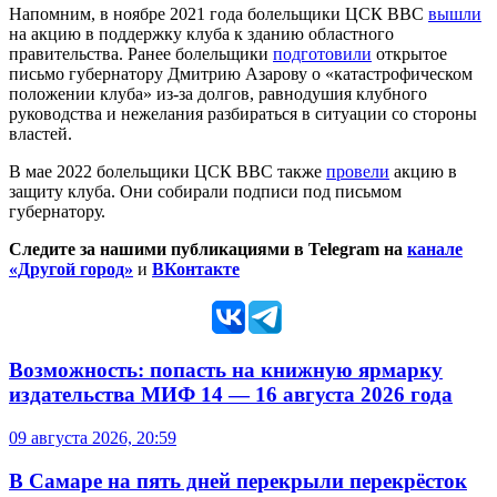
Напомним, в ноябре 2021 года болельщики ЦСК ВВС
вышли
на акцию в поддержку клуба к зданию областного
правительства. Ранее болельщики
подготовили
открытое
письмо губернатору Дмитрию Азарову о «катастрофическом
положении клуба» из-за долгов, равнодушия клубного
руководства и нежелания разбираться в ситуации со стороны
властей.
В мае 2022 болельщики ЦСК ВВС также
провели
акцию в
защиту клуба. Они собирали подписи под письмом
губернатору.
Следите за нашими публикациями в Telegram на
канале
«Другой город»
и
ВКонтакте
Возможность: попасть на книжную ярмарку
издательства МИФ 14 — 16 августа 2026 года
09 августа 2026, 20:59
В Самаре на пять дней перекрыли перекрёсток