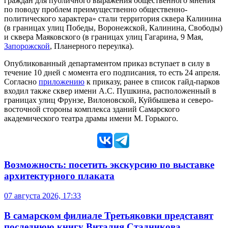
граждан для публичного выражения общественного мнения
по поводу проблем преимущественно общественно-
политического характера» стали территория сквера Калинина
(в границах улиц Победы, Воронежской, Калинина, Свободы)
и сквера Маяковского (в границах улиц Гагарина, 9 Мая,
Запорожской
, Планерного переулка).
Опубликованный департаментом приказ вступает в силу в
течение 10 дней с момента его подписания, то есть 24 апреля.
Согласно
приложению
к приказу, ранее в список гайд-парков
входил также сквер имени А.С. Пушкина, расположенный в
границах улиц Фрунзе, Вилоновской, Куйбышева и северо-
восточной стороны комплекса зданий Самарского
академического театра драмы имени М. Горького.
Возможность: посетить экскурсию по выставке
архитектурного плаката
07 августа 2026, 17:33
В самарском филиале Третьяковки представят
последнюю книгу Виталия Стадникова