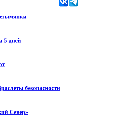
Безымянки
 5 дней
ют
раслеты безопасности
кий Север»