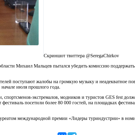
Скриншот твиттера @SeregaChirkov
области Михаил Мальцев пытался убедить комиссию поддержать 
телей поступают жалобы на громкую музыку и неадекватное пове
 начале июля прошлого года.
 спортсменов-экстремалов, модников и туристов GES fest долже
 фестиваль посетили более 80 000 гостей, на площадках фестив
лауреатом международной премии «Лидеры туриндустрии» в номи