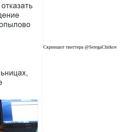
Скриншот твиттера @SeregaChirkov