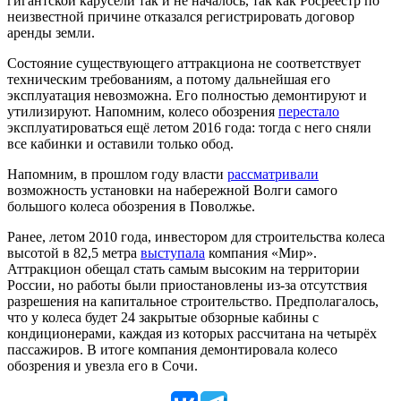
гигантской карусели так и не началось, так как Росреестр по
неизвестной причине отказался регистрировать договор
аренды земли.
Состояние существующего аттракциона не соответствует
техническим требованиям, а потому дальнейшая его
эксплуатация невозможна. Его полностью демонтируют и
утилизируют. Напомним, колесо обозрения
перестало
эксплуатироваться ещё летом 2016 года: тогда с него сняли
все кабинки и оставили только обод.
Напомним, в прошлом году власти
рассматривали
возможность установки на набережной Волги самого
большого колеса обозрения в Поволжье.
Ранее, летом 2010 года, инвестором для строительства колеса
высотой в 82,5 метра
выступала
компания «Мир».
Аттракцион обещал стать самым высоким на территории
России, но работы были приостановлены из-за отсутствия
разрешения на капитальное строительство. Предполагалось,
что у колеса будет 24 закрытые обзорные кабины с
кондиционерами, каждая из которых рассчитана на четырёх
пассажиров. В итоге компания демонтировала колесо
обозрения и увезла его в Сочи.