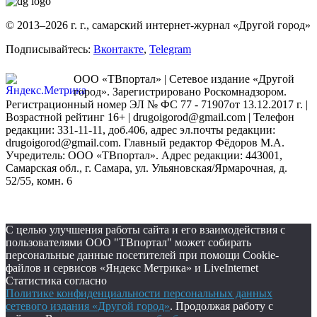
© 2013–2026 г. г., самарский интернет-журнал «Другой город»
Подписывайтесь:
Вконтакте
,
Telegram
ООО «ТВпортал» | Сетевое издание «Другой
город». Зарегистрировано Роскомнадзором.
Регистрационный номер ЭЛ № ФС 77 - 71907от 13.12.2017 г. |
Возрастной рейтинг 16+ | drugoigorod@gmail.com
| Телефон
редакции: 331-11-11, доб.406, адрес эл.почты редакции:
drugoigorod@gmail.com. Главный редактор Фёдоров М.А.
Учредитель: ООО «ТВпортал». Адрес редакции: 443001,
Самарская обл., г. Самара, ул. Ульяновская/Ярмарочная, д.
52/55, комн. 6
С целью улучшения работы сайта и его взаимодействия с
пользователями ООО "ТВпортал" может собирать
персональные данные посетителей при помощи Cookie-
файлов и сервисов «Яндекс Метрика» и LiveInternet
Статистика согласно
Политике конфиденциальности персональных данных
сетевого издания «Другой город»
. Продолжая работу с