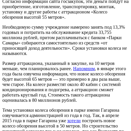
Согласно информации сайта госзакупок, эти деньги пойдут на
приобретение, изготовление, транспортировку, монтаж,
установку и другие работы с аттракционом «Колесо
обозрения высотой 55 метров».
Необходимую сумму учреждение намерено занять под 13,3%
годовых и потратить на обслуживание кредита 33,755
миллиона рублей, притом расплачиваться с банком «Парки
Самары» собираются самостоятельно из средств «от
приносящей доход деятельности». Сроки установки колеса не
называются.
Размер аттракциона, указанный в закупке, на 10 метров
меньше, чем планировалось ранее.
Напомним
, в январе этого
года была озвучена информация, что новое колесо обозрения
будет высотой 65 метров — это примерно в два раза выше,
чем старое. На колесе разместят около 40 кабин с системой
кондиционирования и подогрева, а аттракцион сможет
работать круглый год. Стоимость такого аттракциона
оценивалась в 80 миллионов рублей.
Тема установки колеса обозрения в парке имени Гагарина
озвучивается администрацией из года в год. Так, в апреле
2015 года в парке Гагарина уже
хотели
построить новое
колесо обозрения высотой в 50 метров. Но строительство