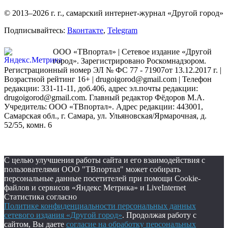
© 2013–2026 г. г., самарский интернет-журнал «Другой город»
Подписывайтесь:
Вконтакте
,
Telegram
ООО «ТВпортал» | Сетевое издание «Другой
город». Зарегистрировано Роскомнадзором.
Регистрационный номер ЭЛ № ФС 77 - 71907от 13.12.2017 г. |
Возрастной рейтинг 16+ | drugoigorod@gmail.com
| Телефон
редакции: 331-11-11, доб.406, адрес эл.почты редакции:
drugoigorod@gmail.com. Главный редактор Фёдоров М.А.
Учредитель: ООО «ТВпортал». Адрес редакции: 443001,
Самарская обл., г. Самара, ул. Ульяновская/Ярмарочная, д.
52/55, комн. 6
С целью улучшения работы сайта и его взаимодействия с
пользователями ООО "ТВпортал" может собирать
персональные данные посетителей при помощи Cookie-
файлов и сервисов «Яндекс Метрика» и LiveInternet
Статистика согласно
Политике конфиденциальности персональных данных
сетевого издания «Другой город»
. Продолжая работу с
сайтом, Вы даете
согласие на обработку персональных