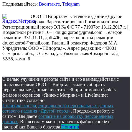
Подписывайтесь:
Вконтакте
,
Telegram
ООО «ТВпортал» | Сетевое издание «Другой
город». Зарегистрировано Роскомнадзором.
Регистрационный номер ЭЛ № ФС 77 - 71907от 13.12.2017 г. |
Возрастной рейтинг 16+ | drugoigorod@gmail.com
| Телефон
редакции: 331-11-11, доб.406, адрес эл.почты редакции:
drugoigorod@gmail.com. Главный редактор Фёдоров М.А.
Учредитель: ООО «ТВпортал». Адрес редакции: 443001,
Самарская обл., г. Самара, ул. Ульяновская/Ярмарочная, д.
52/55, комн. 6
С целью улучшения работы сайта и его взаимодействия с
пользователями ООО "ТВпортал" может собирать
персональные данные посетителей при помощи Cookie-
файлов и сервисов «Яндекс Метрика» и LiveInternet
Статистика согласно
Политике конфиденциальности персональных данных
сетевого издания «Другой город»
. Продолжая работу с
сайтом, Вы даете
согласие на обработку персональных
данных
. Вы всегда можете отключить файлы cookie в
настройках Вашего браузера.
Понятно