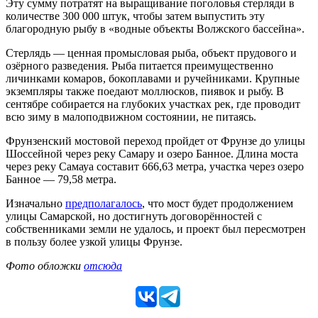
Эту сумму потратят на выращивание поголовья стерляди в
количестве 300 000 штук, чтобы затем выпустить эту
благородную рыбу в «водные объекты Волжского бассейна».
Стерлядь — ценная промысловая рыба, объект прудового и
озёрного разведения. Рыба питается преимущественно
личинками комаров, бокоплавами и ручейниками. Крупные
экземпляры также поедают моллюсков, пиявок и рыбу. В
сентябре собирается на глубоких участках рек, где проводит
всю зиму в малоподвижном состоянии, не питаясь.
Фрунзенский мостовой переход пройдет от Фрунзе до улицы
Шоссейной через реку Самару и озеро Банное. Длина моста
через реку Самауа составит 666,63 метра, участка через озеро
Банное — 79,58 метра.
Изначально
предполагалось
, что мост будет продолжением
улицы Самарской, но достигнуть договорённостей с
собственниками земли не удалось, и проект был пересмотрен
в пользу более узкой улицы Фрунзе.
Фото обложки
отсюда