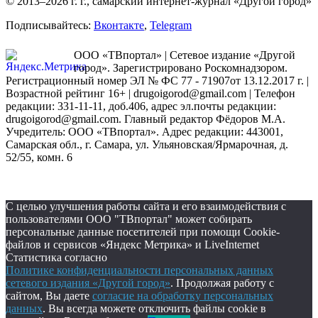
© 2013–2026 г. г., самарский интернет-журнал «Другой город»
Подписывайтесь:
Вконтакте
,
Telegram
ООО «ТВпортал» | Сетевое издание «Другой
город». Зарегистрировано Роскомнадзором.
Регистрационный номер ЭЛ № ФС 77 - 71907от 13.12.2017 г. |
Возрастной рейтинг 16+ | drugoigorod@gmail.com
| Телефон
редакции: 331-11-11, доб.406, адрес эл.почты редакции:
drugoigorod@gmail.com. Главный редактор Фёдоров М.А.
Учредитель: ООО «ТВпортал». Адрес редакции: 443001,
Самарская обл., г. Самара, ул. Ульяновская/Ярмарочная, д.
52/55, комн. 6
С целью улучшения работы сайта и его взаимодействия с
пользователями ООО "ТВпортал" может собирать
персональные данные посетителей при помощи Cookie-
файлов и сервисов «Яндекс Метрика» и LiveInternet
Статистика согласно
Политике конфиденциальности персональных данных
сетевого издания «Другой город»
. Продолжая работу с
сайтом, Вы даете
согласие на обработку персональных
данных
. Вы всегда можете отключить файлы cookie в